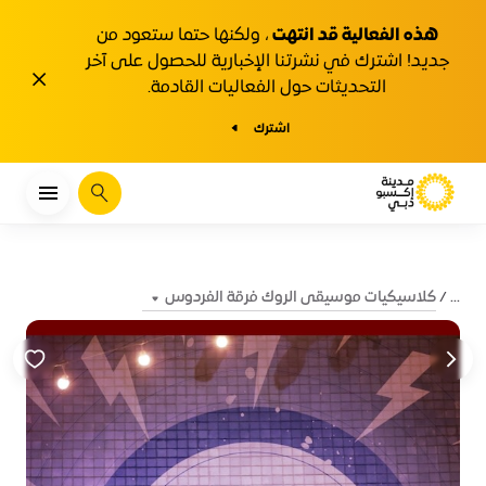
هذه الفعالية قد انتهت
، ولكنها حتما ستعود من
جديد! اشترك في نشرتنا الإخبارية للحصول على آخر
1y.close
التحديثات حول الفعاليات القادمة.
اشترك
يبحث
كلاسيكيات موسيقى الروك فرقة الفردوس
...