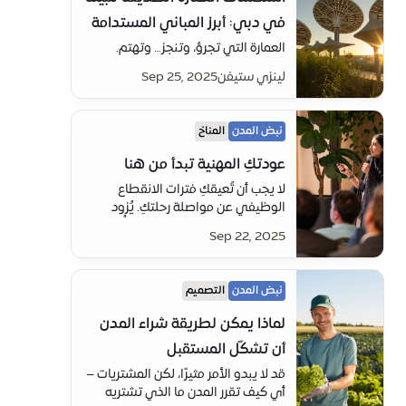
في دبي: أبرز المباني المستدامة
العمارة التي تجرؤ، وتنجز… وتهتم.
لينزي ستيفن
Sep 25, 2025
نبض المدن
المناخ
عودتكِ المهنية تبدأ من هنا
لا يجب أن تُعيقكِ فترات الانقطاع
الوظيفي عن مواصلة رحلتكِ. يُزود
برنامج العودة إلى العمل، الذي أُطلق
Sep 22, 2025
حديثًا في جناح المرأة، النساء بالمهارات
والثقة والشبكات اللازمة للعودة إلى
سوق العمل والنجاح.
نبض المدن
التصميم
لماذا يمكن لطريقة شراء المدن
أن تشكّل المستقبل
قد لا يبدو الأمر مثيرًا، لكن المشتريات –
أي كيف تقرر المدن ما الذي تشتريه