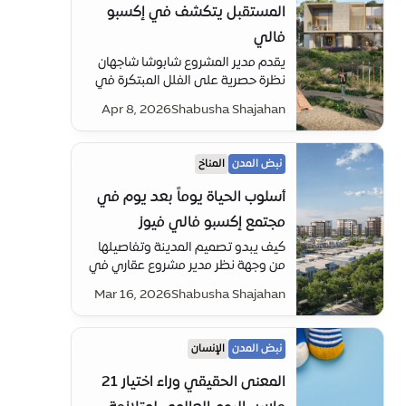
النظام البيئي المناسب.
المستقبل يتكشف في إكسبو
فالي
يقدم مدير المشروع شابوشا شاجهان
نظرة حصرية على الفلل المبتكرة في
إكسبو فالي، والفكر الكامن وراء هذا
Apr 8, 2026
Shabusha Shajahan
الحي الناشئ.
نبض المدن
المناخ
أسلوب الحياة يوماً بعد يوم في
مجتمع إكسبو فالي فيوز
كيف يبدو تصميم المدينة وتفاصيلها
من وجهة نظر مدير مشروع عقاري في
مدينة إكسبو؟
Mar 16, 2026
Shabusha Shajahan
نبض المدن
الإنسان
المعنى الحقيقي وراء اختيار 21