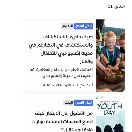
النتائج:
31
نبض المدن
التعليم
صيف مليء بالاستكشاف
والاستكتشاف في انتظاركم في
مدينة إكسبو دبي للأطفال
والكبار
اكتشف العلوم والإبداع والمغامرة هذا
الصيف في مدينة إكسبو دبي.
استكشف نطاقنا الموسع من
ليندسي ستيفن
Aug 5, 2026
معسكرات وورش العمل المصممة
للأطفال والبالغين—من Elite
Engineer إلى معسكر SOPM
نبض المدن
البحث
الموسيقي. يُنصح بالحجز المبكر.
من الفضول إلى الابتكار: كيف
تصنع المخيمات الصيفية مهارات
قادة المستقبل؟