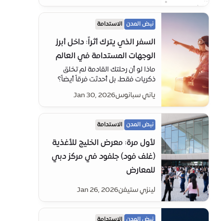
وWHX Labs في مركز دبي التجاري
العالمي (DWTC).
نبض المدن
الاستدامة
السفر الذي يترك أثراً: داخل أبرز
الوجهات المستدامة في العالم
ماذا لو أن رحلتك القادمة لم تخلق
ذكريات فقط، بل أحدثت فرقاً أيضاً؟
ياني سبانوس
Jan 30, 2026
نبض المدن
الاستدامة
لأول مرة: معرض الخليج للأغذية
(غلف فود) جلفود في مركز دبي
للمعارض
لينزي ستيفن
Jan 26, 2026
نبض المدن
الاستدامة