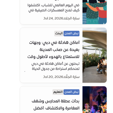
في اليوم العالمي للشباب، اكتشفوا
كيف تمنح المعسكرات الصيفية في
مدينة إكسبو دبي الأطفال الحرية
سارة الجلاد
Jul 24, 2026
للاستكشاف وتطوير مهارات المستقبل
بعيداً عن الفصول الدراسية
نبض المدن
البحث
أماكن هادئة في دبي: وجهات
بعيدة عن صخب المدينة
للاستمتاع بالهدوء لأطول وقت
تبحثون عن أماكن هادئة في دبي
تمنحكم استراحة من جدول الحياة
المتسارع؟ اكتشفوا وجهات ساحرة بدءاً
سارة الجلّاد
Jul 20, 2026
من حي الفهيدي إلى مدينة إكسبو
واستمتعوا بالاسترخاء والتمهل
نبض المدن
التعليم
بدأت عطلة المدارس وشغف
المغامرة والاكتشاف: أفضل