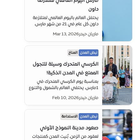
مارس اليوم العالمي لمتلازمة
داون
يحتفل العالم باليوم العالمي لمتلازمة
داون كل عام في 21 من شهر مارس،
وهذا التاريخ يرمز إلى متلازمة الثلاثي
ماريان حيدر
Mar 13, 2026
الصبغي (التثلث) للكروموسوم الحادي
والعشرين. واختير هذا اليوم لتعزيز
الشمولية والعدالة في الفرص
نبض المدن
المناخ
للأشخاص أصحاب متلازمة داون حول
العالم.
الكرسي المتحرك وسيلة للتجول
الممتع في المدن الذكية!
بمناسبة يوم الكرسي المتحرك في
1مارس، يحتفي العالم بالشمول والتنوع
وتصميم مدن ذكية تعطي الأولوية
ماريان حيدر
Feb 10, 2026
لإمكانية الوصول للجميع.
نبض المدن
الاستدامة
صعود مدينة النموذج الأولي
لعقود من الزمن، بُنيت المدن كمنتجات