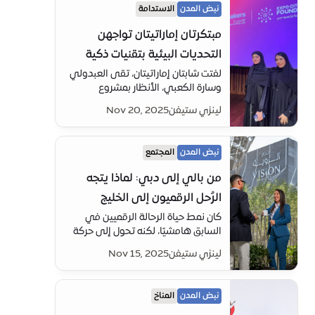
الأطفال والكبار.
نبض المدن
الاستدامة
مبتكرتان إماراتيتان تواجهن
التحديات البيئية بتقنيات ذكية
لفتت شابتان إماراتيتان، تقى العبدولي
وسارة الكعبي، الأنظار بمشروع
SRMERS (نظام الاستجابة الذكية
لينزي ستيفن
Nov 20, 2025
لإدارة مياه الأمطار في حالات الطوارئ)
– في تأكيد على دور شباب الإمارات
في قيادة التغيير الإيجابي.
نبض المدن
المجتمع
من بالي إلى دبي: لماذا يتجه
الرُحل الرقميون إلى الخليج
كان نمط حياة الرحالة الرقميين في
السابق هامشيًا، لكنه تحول إلى حركة
عالمية – ودبي أصبحت بسرعة واحدة
لينزي ستيفن
Nov 15, 2025
من أبرز مراكزها.
نبض المدن
المناخ