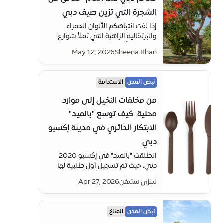
الشجرة التي تزين صيف دبي
إذا لفت انتباهكم الألوان الحمراء
والبرتقالية الزاهية التي تملأ شوارع
دبي مؤخراً، فلستم وحدكم. خبيرة البيئة
May 12, 2026
Sheena Khan
"شينا خان" تكشف لنا ما وراء هذا
المشهد الموسمي اللافت.
نبض المدن
الاستدامة
من مخلفات النخيل إلى موارد
محلية: كيف توسع "بالميد"
الابتكار الدائري في مدينة إكسبو
دبي
انطلقت "بالميد" في إكسبو 2020
دبي، حيث تم تسجيل أول طلبية لها
في مقهى "تيرا"، جناح الاستدامة –
لينزي ستيفن
Apr 27, 2026
وهي الآن جزء من منطقة الابتكار
الأخضر، وتعكس رحلة "بالميد" تحولاً
أوسع: كيف يمكن للأفكار المحلية أن
نبض المدن
المناخ
تتوسع لتصبح حلولاً واقعية ضمن