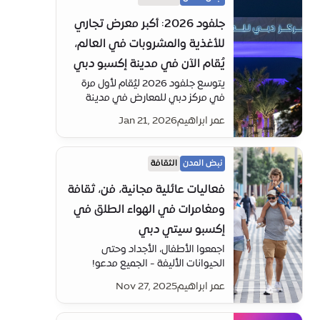
جلفود 2026: أكبر معرض تجاري
للأغذية والمشروبات في العالم،
يُقام الآن في مدينة إكسبو دبي
يتوسع جلفود 2026 ليُقام لأول مرة
في مركز دبي للمعارض في مدينة
إكسبو دبي قلب مستقبل دبي. وهذا
عمر ابراهيم
Jan 21, 2026
التوسع ليس “لوجستياً” فقط بل رسالة
بأن دبي تعزز موقعها كمنصة عالمية
لتجارة الغذاء والسلع الأساسية ومجال
نبض المدن
الثقافة
سلاسل الإمداد العالمية
فعاليات عائلية مجانية، فن، ثقافة
ومغامرات في الهواء الطلق في
إكسبو سيتي دبي
اجمعوا الأطفال، الأجداد وحتى
الحيوانات الأليفة - الجميع مدعو!
فمدينةإكسبو دبي خضراء، مظللة،
عمر ابراهيم
Nov 27, 2025
مثالية للصور ومليئة بالأماكن التي
يمكن اكتشافها واللعب فيها مع