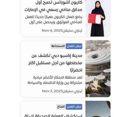
كاربون أشورانس تصبح أول
مدقق مناخي رسمي في الإمارات
يضع ضمان الكربون معيارًا جديدًا للعمل
المناخي الموثوق، ويحصل على أول
اعتماد رسمي في دولة الإمارات العربية
لينزي ستيفن
Nov 4, 2025
المتحدة - ويعزز الثقة في بيانات
الكربون من منطقة الاستدامة في
إكسبو سيتي دبي.
نبض المدن
الاستدامة
مدينة إكسبو دبي تكشف عن
مخططها من أجل مستقبل أكثر
اخضرارًا
تعد منطقة الابتكار الأخضر مبادرة
مشتركة بين وزارة الاقتصاد والسياحة
ومدينة إكسبو دبي، وتؤكد على
لينزي ستيفن
Nov 3, 2025
الاتجاه القوي لإنشاء مراكز جغرافية
مخصصة لدمج البحث والأعمال
والمواهب.
نبض المدن
المناخ
استكشاف العمارة الصديقة للبيئة