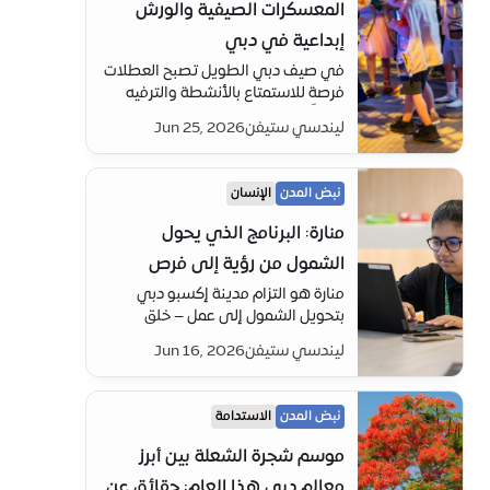
المعسكرات الصيفية والورش
إبداعية في دبي
في صيف دبي الطويل تصبح العطلات
فرصة للاستمتاع بالأنشطة والترفيه
بعيداً عن الشاشات، والمولات، في
ليندسي ستيفن
Jun 25, 2026
مدينة تنبض بالحياة والمعسكرات
والورش والتجارب الإبداعية لتبقي
عقول الصغار والكبار شغوفة بالعلم
نبض المدن
الإنسان
والمعرفة.
منارة: البرنامج الذي يحول
الشمول من رؤية إلى فرص
منارة هو التزام مدينة إكسبو دبي
بتحويل الشمول إلى عمل – خلق
مسارات ذات معنى للأشخاص ذوي
ليندسي ستيفن
Jun 16, 2026
العزم من خلال الفرص والدعم والانتماء.
نبض المدن
الاستدامة
موسم شجرة الشعلة بين أبرز
معالم دبي هذا العام: حقائق عن