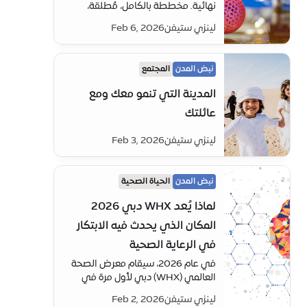
نهائية. مخططة بالكامل، مُطلقة،
وثابتة. لكن المدن التي تشكل عام
لينزي ستيفن
Feb 6, 2026
2026 وما بعده تفعل شيئًا مختلفًا
جذريًا.
نبض المدن
المجتمع
المدينة التي تنمو معك ومع
عائلتك
لينزي ستيفن
Feb 3, 2026
نبض المدن
الحياة الصحية
لماذا يُعد WHX دبي 2026
المكان الذي يحدث فيه الابتكار
في الرعاية الصحية
في عام 2026، سيقام معرض الصحة
العالمي (WHX) دبي لأول مرة في
موقعين، حيث يجمع بين مركز دبي
لينزي ستيفن
Feb 2, 2026
للمعارض (DEC) في إكسبو سيتي دبي