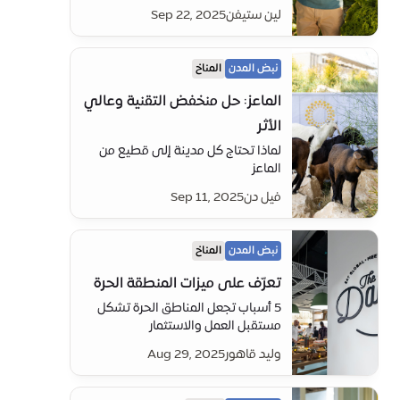
ومن أين – يمكن أن تسرّع الابتكار،
لين ستيفن
Sep 22, 2025
وتدعم المجتمعات المحلية، وتبني
مستقبلًا أكثر استدامة. في مدينة
إكسبو دبي، نحن بالفعل نعيد كتابة
نبض المدن
المناخ
القواعد.
الماعز: حل منخفض التقنية وعالي
الأثر
لماذا تحتاج كل مدينة إلى قطيع من
الماعز
فيل دن
Sep 11, 2025
نبض المدن
المناخ
تعرّف على ميزات المنطقة الحرة
5 أسباب تجعل المناطق الحرة تشكل
مستقبل العمل والاستثمار
وليد قاهور
Aug 29, 2025