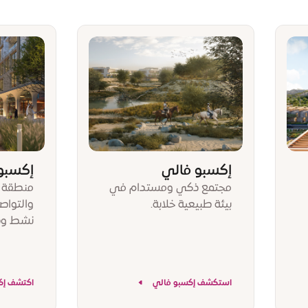
إكسبو فالي
إكسبو 
مجتمع ذكي ومستدام في
منطقة ت
بيئة طبيعية خلابة.
والتواص
نشط و
استكشف إكسبو فالي
اكتشف إكس