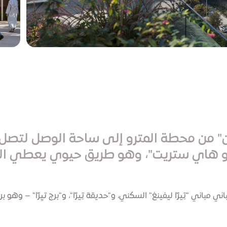
 من محطة المترو إلى ساحة الوصل لتصل إلى
و هاي ستريت"، وهو طريق حيوي يعطي الأو
باني "تِيرّا ليفينغ" السكني، و"حديقة تِيرّا"، و"برج تيِرّا" – وه