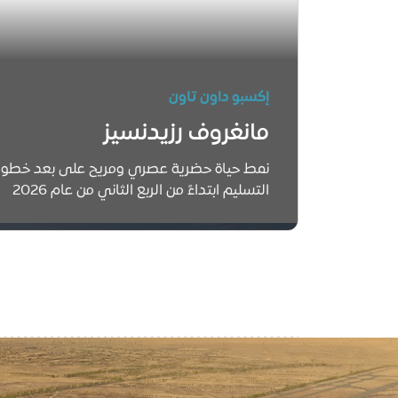
إكسبو داون تاون
مانغروف رزيدنسيز
نمط حياة حضرية عصري ومريح على بعد خطوا
التسليم ابتداءً من الربع الثاني من عام 2026
اكتشف مانغروف رزيدنسيز
District
Desk
Ar