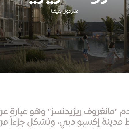
ملتزمون بقيمنا
 نقدم "مانغروف ريزيدنسز" وهو عبارة 
مدينة إكسبو دبي، وتشكل جزءاً م