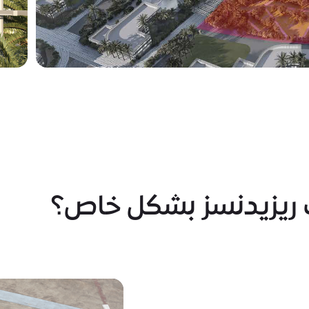
وف ريزيدنسز بشكل خاص؟