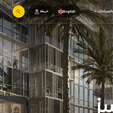
خريطة
والمساحات
English
يبحث
ز