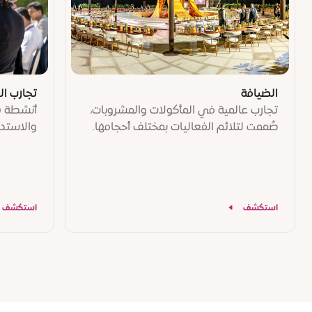
الضيافة
تجارب ال
تجارب عالمية في المأكولات والمشروبات،
أنشطة ه
صُممت لتلائم الفعاليات بمختلف أحجامها.
والاستدا
استكشف
استكشف