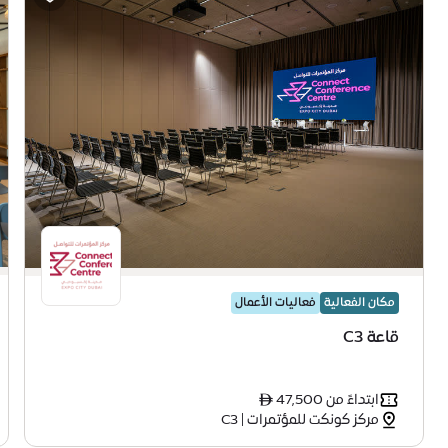
مكان الفعالية
فعاليات الأعمال
قاعة C3
ابتداءً من ê 47,500
مركز كونكت للمؤتمرات | C3