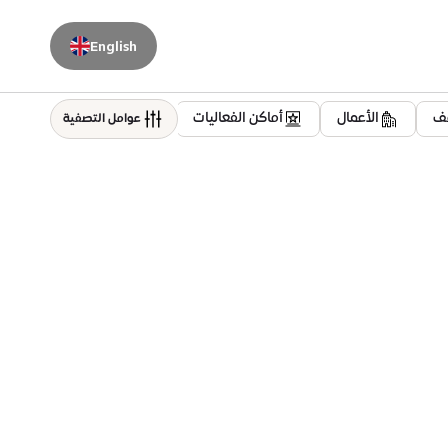
English
قف
الأعمال
أماكن الفعاليات
سكني
العافية
عوامل التصفية