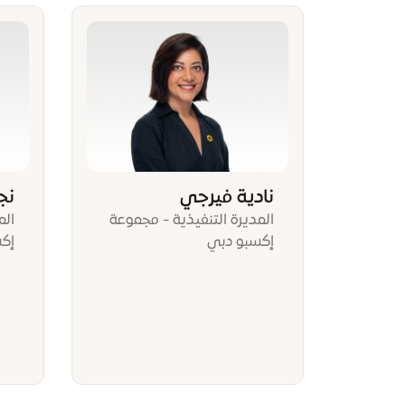
نادية فيرجي
نج
المديرة التنفيذية - مجموعة
الم
إكسبو دبي
إك