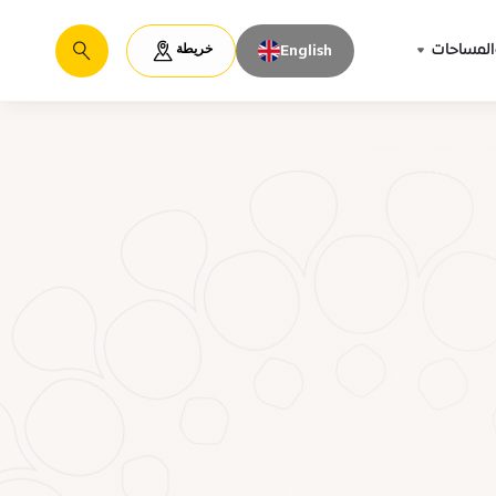
خريطة
المساحات
English
يبحث