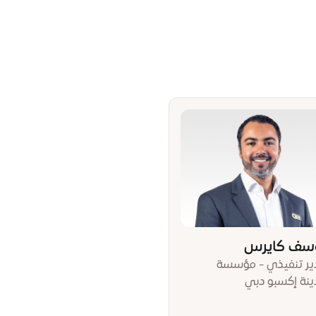
سف كايرس
ير تنفيذي - مؤسسة
ينة إكسبو دبي