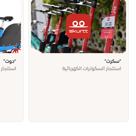
"سكرت"
"دوت"
استئجار السكوترات الكهربائية
استئجار ا