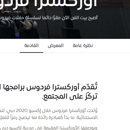
أوركسترا فر
أصبح بيت الفن الآن مقرًا دائما لسلسلة حفلات فرد
نظرة عامة
المعرض
القادمة
تُقدّم أوركسترا فردوس برامجها 
تركّز على المجتمع.
وُلدت أورك
الاستثنائية. ما بدأ كمبادرة رائدة نما ليصبح رمزاً لل
وبوصفها الأوركسترا المقيمة في مدينة إكسبو دبي، ي