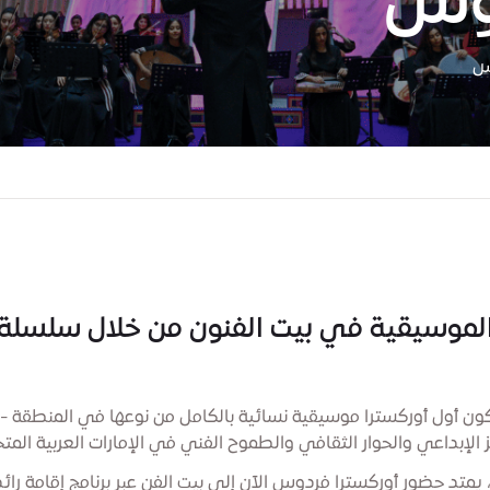
دوس
وس
الموسيقية في بيت الفنون من خلال سلسلة ح
سترا فردوس خلال إكسبو 2020 دبي، لتكون أول أوركسترا موسيقية نسائية بالكامل من نوعها
تميّز الإبداعي والحوار الثقافي والطموح الفني في الإمارات العربية المت
متد حضور أوركسترا فردوس الآن إلى بيت الفن عبر برنامج إقامة رائ