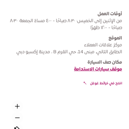
أوقات العمل
من الإثنين إلى الخميس: ٨:٣٠ صباحًا - ٤:٠٠ مساءً الجمعة: ٨:٣٠
صباحًا - ١٢:٠٠ ظهرًا
الموقع
مركز علاقات العملاء
الطابق الثاني، مبنى 14، حي القرم B ، مدينة إكسبو دبي
مكان صف السيارة
موقف سيارات الاستدامة
افتح في خرائط غوغل