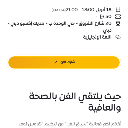
18 أبريل
•
18:00 - 21:00
(GMT+4)
•
50 ê
20 شارع الشروق - حي الوحدة ب - مدينة إكسبو دبي -
دبي
اللغة الإنجليزية
شارك الآن
حيث يلتقي الفن بالصحة
والعافية
نُقدّم لكم فعالية "سباق الفن" من تنظيم "هاوس أوف