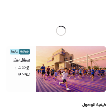
فعالية
رياضة
سباق بيت
الفن للجري
20 شارع
الشروق -
50 ê •
حي الوحدة
ب - مدينة
إكسبو دبي
- دبي
كيفية الوصول