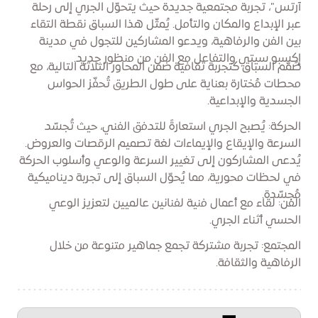
آرتس"، تجربة مجتمعية جديدة حيث يتحوّل الجري إلى رحلة
عبر الإبداع والمكان والتأمل. يُمثّل هذا السباق نقطة التقاء
بين الفن والرفاهية، ويدعو المشاركين للتجول في مدينة
إكسبو سيتي والتفاعل مع الفن من منظور جديد.
صُمّم السباق كتجربة ثقافية ضمن المحاور الثلاثة التالية، مع
محطات مُختارة بعناية على طول الطريق تُحفّز الحواس
الجسدية والإبداعية.
الحركة: يُصبح الجري استعارةً للتدفق الفني، حيث تُجسّد
السرعة والإيقاع والإيماءات لغة تصميم الرقصات والعروض.
يُدعى المشاركون إلى تغيير السرعة والوعي وأسلوب الحركة
في لحظات محورية، مما يُحوّل السباق إلى تجربة ديناميكية
مُجسّدة.
الفن: لقاء مع أعمال فنية لفنانين عالميين لتعزيز الوعي
الحسي أثناء الجري.
المجتمع: تجربة مشتركة تجمع جماهير متنوعة من خلال
الرفاهية والثقافة.