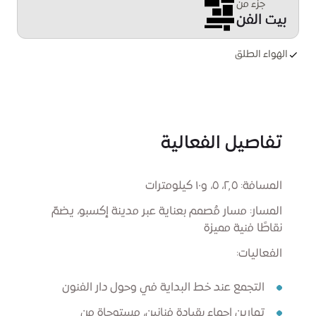
جزء من
بيت الفن
الهواء الطلق
تفاصيل الفعالية
المسافة: ٢٫٥، ٥، و١٠ كيلومترات
المسار: مسار مُصمم بعناية عبر مدينة إكسبو، يضمّ
نقاطًا فنية مميزة
الفعاليات:
التجمع عند خط البداية في وحول دار الفنون
تمارين إحماء بقيادة فنانين، مستوحاة من