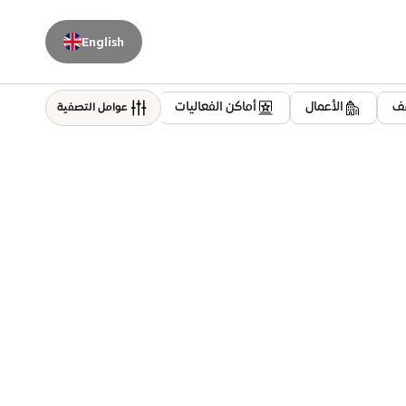
English
قف
الأعمال
أماكن الفعاليات
سكني
العافية
عوامل التصفية