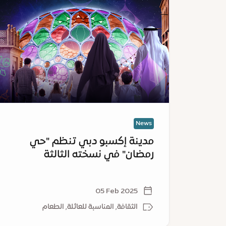
إكسبو
دبي
تنظم
"حي
رمضان"
في
نسخته
الثالثة
News
مدينة إكسبو دبي تنظم "حي
رمضان" في نسخته الثالثة
05 Feb 2025
الثقافة, المناسبة للعائلة, الطعام