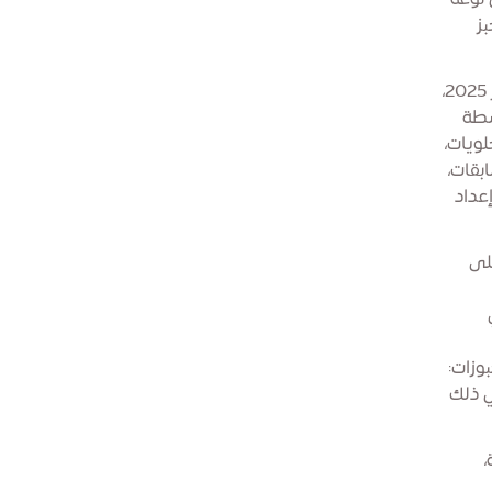
 نوعه
ز
تنظم فعاليات مهرجان الكيك في ساحة الوصل، من 28 نوفمبر إلى 2 ديسمبر 2025،
شطة
لويات،
بقات،
عداد
على
وزات:
ي ذلك
ة،