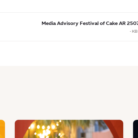
250730 Media Advisory Fe
Ad
F
ws
News
:
:
العالم
مدي