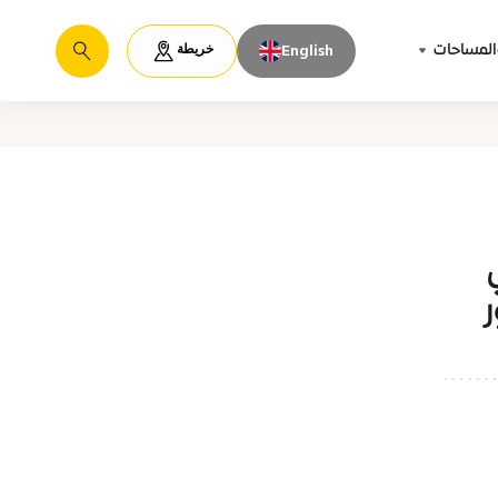
خريطة
المساحات
English
يبحث
ر