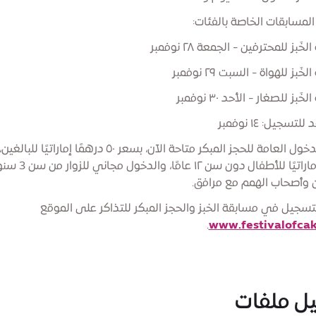
المسابقات الخاصة بالفئات:
َبز للمحترفين - الجمعة ٢٨ نوفمبر
َبز للهواة - السبت ٢٩ نوفمبر
َبز للصغار - الأحد ٣٠ نوفمبر
تسجيل: ١٤ نوفمبر
درهمًا إماراتيًا للأطفال دون سن ١٢ عامًا، 
 وأصحاب الهمم مع مرافق.
تسجيل في مسابقة الخبز والحجز المبكر للتذاكر على الموقع
.
www.festivalofca
ل ملفات