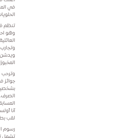
أعلنت م
في المن
الحلويات
وهو احت
العائلي
وتجارب 
ويدشن ا
المخبوز
وترحب م
جوائز ف
بشخصيات
الصرف، 
المسابق
آنا أولس
لقب بطل
تشمل تذ