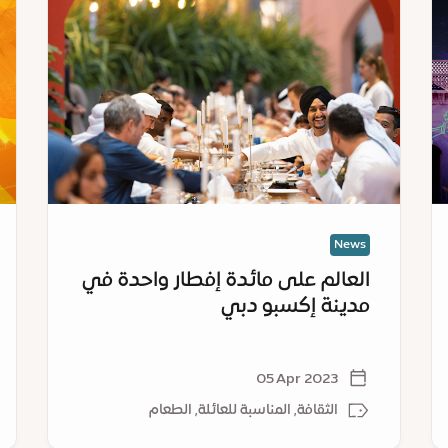
على
الم
مائدة
تَع
إفطار
بأج
واحدة
حما
في
وتر
مدينة
لجم
إكسبو
أفر
دبي
الع
في
إكس
News
دب
العالم على مائدة إفطار واحدة في
مدينة إكسبو دبي
05 Apr 2023
الثقافة, المناسبة للعائلة, الطعام