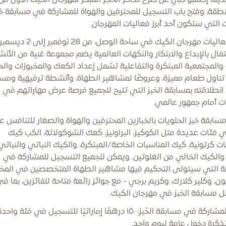
دينة إكسبو دبي عن طرح تذاكر الحجز المبكر لمهرجان الكيك الأول من
طقة، وفتح باب التسجيل للمحترفين والهواة للمشاركة في مسابقة خب
 التي ستكون أحد أبرز فعاليات المهرجان.
فال بالإبداع والابتكار والنكهات العالمية يضم مجموعة غنية من الأن
ة والمجتمعية المبتكرة والتفاعلية تشمل إعداد الكعك والمخبوزات والح
تناول طعام مميزة، وعروضًا لمشاهير الطهاة، وأنشطة ترفيهية ومسا
نطلاقته بمسابقة الخبز التي تتيح للجميع فرصة عرض مهاراتهم في إ
ات أمام جمهور عالمي.
سابقة خبز الحلويات بالخبازين المحترفين والهواة والصغار للتنافس 
ي فئات عديدة مثل الكوكيز، البراونيز، كعك الشوكولاتة، الكب كيك
 كرتونية، كيك المناسبات الخاصة/المبتكرة، والكيك النباتي والنباتي
والكيك الخالي من الغلوتين. ويمكن للجميع التسجيل للمشاركة في
ة التي سيتولى التحكيم فيها مشاهير الطهاة المتخصصين في المخب
ون، وكلير كلارك، وكريم برجي - مع جوائز رائعة متاحة للفائزين، بما ف
 مسابقة الخبز في مهرجان الكيك.
رسوم المشاركة في مسابقة الخَبز: ١٥٠ درهمًا إماراتيًا للتسجيل في فئة واحد
كرة دخول عامة ليوم واحد.