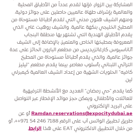
المشاركة بين الزوار، فإنها تقدم عدداً من الأطباق المحلية
والعالمية بإشراف طهاة عالميين حاصلين على جوائز دولية،
ومنهم الشيف هتون مدني التي تقدم أطباقا مستوحاة من
المطبخ الخليجي بنكهة عالمية. والشيف روهيت غاي، الذي
يقدم الأطباق الهندية التي تشتهر بها منطقة البنجاب
المعروفة بمطبخها الخاص والمتميز، بالإضافة إلى الشيف
أثاناسيوس كارغاتزيديس من مطعم البارون الحائز على عدة
جوائز عالمية، والذي يقدم أطباقاً مستوحاة من المطبخ
التراثي اللبناني بأسلوب معاصر، بينما يقدم مطعم "ليليز
كافيه" الحلويات الشهية من إعداد الشيف العالمية كيمبرلي
لين.
كما يقدم "حي رمضان" العديد مع الأنشطة الترفيهية
للعائلات والأطفال، ويمكن حجز موائد الإفطار عبر التواصل
على البريد الإلكتروني
Ramdan.reservations@expocitydubai.ae
أو عن
طريق تطبيق الواتس آب على الرقم 7188 246 54 971++، أو
من خلال التطبيق الالكتروني EAT على هذا
الرابط
.