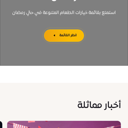
استمتع بقائمة خيارات الطعام المتنوعة في حيّ رمضان
انظر القائمة
أخبار مماثلة
s
News