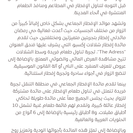
قبل التوجه لتناول الإفطار في المطاعم ومنافذ الطعام
المنتشرة في أنحاء المدينة.
وتشهد موائد الإفطار الجماعي بشكلٍ خاص إقبالاً كبيراً من
الزوار من مختلف الجنسيات، حيث أعدت فعالية حي رمضان
مائدتي إفطار بتجربتين متميزتين ومختلفتين، حيث تقدم
مائدة إفطار شلالات إكسبو، التي يشرف عليها فندق العنوان
"The Adress"، تجربة تناول طعام فريدة وسط الشلالات
تتيح مشاهدة العرض المائي والضوئي الممتع، بالإضافة إلى
عروض للعزف المنفرد على الناي أو آلة القانون الموسيقية،
لتضع الزوار في أجواء ساحرة وتجربة إفطار استثنائية.
بينما تقدم مائدة الإفطار الجماعي في منطقة التنقل تجربة
فريدة تتمثل في تناول طعام الإفطار على مائدة مشتركة
للزوار، بحيث يجلس الجميع معاً على مائدة طويلة تحاكي
إفطار عائلة كبيرة، وتقدم لهم قائمة طعام غنية تشمل 10
أطباق مقبلات، و8 أطباق رئيسية بالإضافة إلى 6 أنواع من
الحلويات العربية والعالمية.
وبالإضافة إلى تميّز هذه المائدة بأجوائها الودية وتعزيز روح