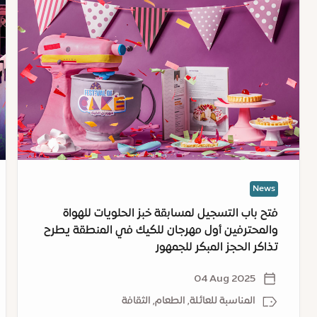
:
:
فتح
مد
باب
إك
التسجيل
دب
لمسابقة
تن
خبز
"
الحلويات
رم
للهواة
ف
والمحترفين
نس
أول
ال
مهرجان
News
للكيك
في
فتح باب التسجيل لمسابقة خبز الحلويات للهواة
المنطقة
والمحترفين أول مهرجان للكيك في المنطقة يطرح
يطرح
تذاكر الحجز المبكر للجمهور
تذاكر
الحجز
04 Aug 2025
المبكر
المناسبة للعائلة, الطعام, الثقافة
للجمهور