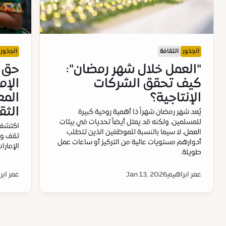
الجذور
الثقافة
الجذور
"العمل خلال شهر رمضان":
حق ا
كيف تحقق الشركات
الإم
الإنتاجية؟
المع
الثق
يُعد شهر رمضان شهراً ذا أهمية روحية كبيرة
للمسلمين، ولكنه قد يمثل أيضاً تحديات في بيئات
اكتشف ا
العمل، لا سيما بالنسبة للموظفين الذين تتطلب
تقف ور
أدوارهم مستويات عالية من التركيز أو ساعات عمل
الإمارا
طويلة.
عمر ابراهيم
Jan 13, 2026
عمر ابر