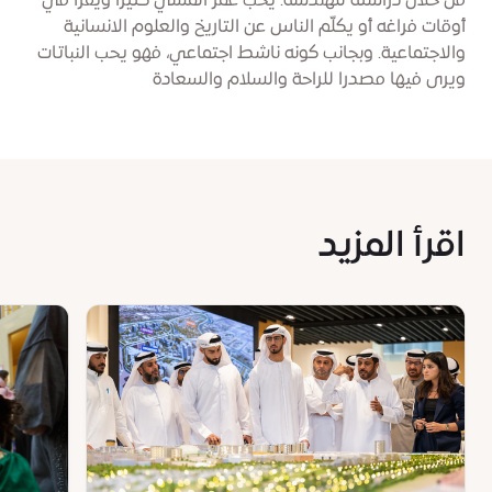
من خلال دراسته للهندسة. يحب عمر المشي كثيرا ويقرأ في
أوقات فراغه أو يكلّم الناس عن التاريخ والعلوم الانسانية
والاجتماعية. وبجانب كونه ناشط اجتماعي، فهو يحب النباتات
ويرى فيها مصدرا للراحة والسلام والسعادة
اقرأ المزيد