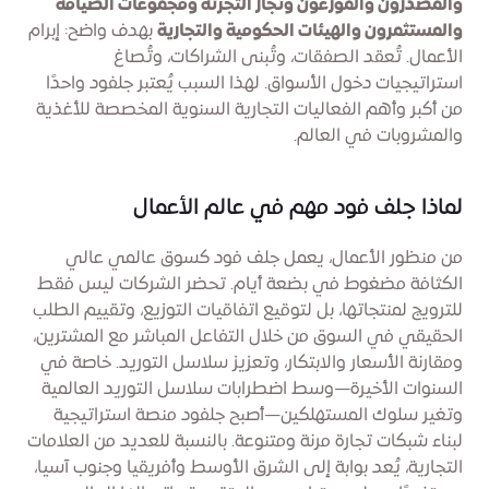
والمصدرون والموزعون وتجار التجزئة ومجموعات الضيافة
والمستثمرون والهيئات الحكومية والتجارية
بهدف واضح: إبرام
الأعمال. تُعقد الصفقات، وتُبنى الشراكات، وتُصاغ
استراتيجيات دخول الأسواق. لهذا السبب يُعتبر جلفود واحدًا
من أكبر وأهم الفعاليات التجارية السنوية المخصصة للأغذية
والمشروبات في العالم.
لماذا جلف فود مهم في عالم الأعمال
من منظور الأعمال، يعمل جلف فود كسوق عالمي عالي
الكثافة مضغوط في بضعة أيام. تحضر الشركات ليس فقط
للترويج لمنتجاتها، بل لتوقيع اتفاقيات التوزيع، وتقييم الطلب
الحقيقي في السوق من خلال التفاعل المباشر مع المشترين،
ومقارنة الأسعار والابتكار، وتعزيز سلاسل التوريد. خاصة في
السنوات الأخيرة—وسط اضطرابات سلاسل التوريد العالمية
وتغير سلوك المستهلكين—أصبح جلفود منصة استراتيجية
لبناء شبكات تجارة مرنة ومتنوعة. بالنسبة للعديد من العلامات
التجارية، يُعد بوابة إلى الشرق الأوسط وأفريقيا وجنوب آسيا،