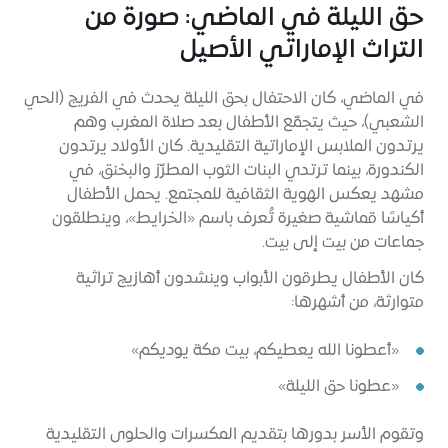
حق الليلة في الماضي: صورة من
التراث الإماراتي الأصيل
في الماضي، كان الاحتفال بحق الليلة يحدث في الفريج (الحي
الشعبي)، حيث يتجمّع الأطفال بعد صلاة المغرب وهم
يرتدون الملابس الإماراتية التقليدية. كان الأولاد يرتدون
الكندورة، بينما ترتدي البنات الثوب المطرّز والبخنق، في
مشهد يعكس الهوية الثقافية للمجتمع. يحمل الأطفال
أكياسًا قماشية صغيرة تُعرف باسم «الخرايط»، وينطلقون
جماعات من بيت إلى بيت.
كان الأطفال يطرقون الأبواب وينشدون أهازيج تراثية
متوارثة، من أشهرها:
«أعطونا الله يعطيكم، بيت مكة يوديكم»
«عطونا حق الليلة»
وتقوم الأسر بدورها بتقديم المكسرات والحلوى التقليدية