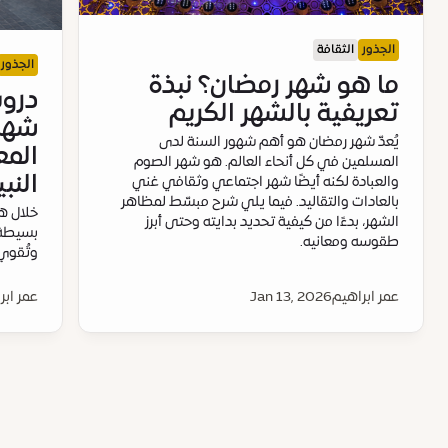
الجذور
الثقافة
الجذور
ما هو شهر رمضان؟ نبذة
درو
تعريفية بالشهر الكريم
شهر 
يُعدّ شهر رمضان هو أهم شهور السنة لدى
المع
المسلمين في كل أنحاء العالم. هو شهر الصوم
النب
والعبادة لكنه أيضًا شهر اجتماعي وثقافي غني
بالعادات والتقاليد. فيما يلي شرح مبسّط لمظاهر
خلال ه
الشهر، بدءًا من كيفية تحديد بدايته وحتى أبرز
بسيطة 
طقوسه ومعانيه.
وتُقوي 
عمر ابراهيم
Jan 13, 2026
عمر ابر