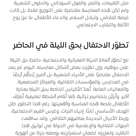
مثل اللقيمات، والتمر، والفول السوداني، والحلوى الشعبية.
ولم تكن هذه الممارسة مقتصرة على التوزيع فقط، بل كانت
فرصة للتلاقي، وتبادل السلام، والدعاء للأطفال، ما عزز روح
الألفة والتقارب الاجتماعي.
تطوّر الاحتفال بحق الليلة في الحاضر
مع تطوّر أنماط الحياة العمرانية والاجتماعية، حافظ حق الليلة
على جوهره، وإن تغيّرت بعض أشكال ممارسته. اليوم، لم يعد
الاحتفال مقتصرًا على الأحياء الشعبية، بل أصبح يُنظَّم أيضًا
في المدارس، والمؤسسات الثقافية، والمراكز المجتمعية،
والفعاليات العامة. تُعدّ الأكياس الخاصة بحق الليلة بعناية
أكبر، وتُزيَّن بتصاميم تراثية، كما تُقام أنشطة تعليمية تُعرّف
الأطفال بقصة هذه المناسبة وأهميتها. رغم هذا التطور، ظل
الهدف الأساسي ثابتًا: إحياء التراث، وغرس القيم الاجتماعية،
وربط الأجيال الجديدة بماضيهم الثقافي. وقد ساهمت
الجهات الثقافية والإعلامية في الدولة في توثيق هذا
التقليد وتعزيزه، لضمان استمراريته بوصفه جزءًا من الهوية