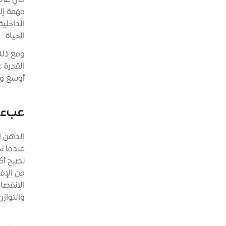
في عالم 
مهمة إلى
الداخلي
الحياة.
ومع ذلك
القدرة ع
أوسع وات
عبء 
الذهن ا
عندما نح
نصبح أكث
من الإفر
الانفصال
والتواز