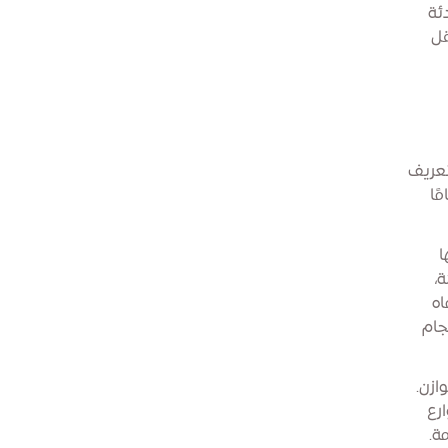
دئة
قل
تعريف
ًا
ا
ة،
اه
جام
ازن.
ارع
ة.