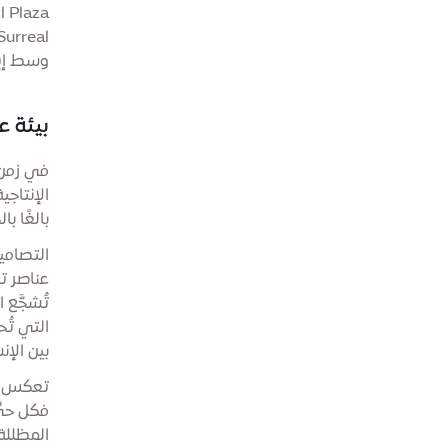
وسط إيق
بيئة عم
في زمن 
الإنتاجي
بالغًا ب
التصامي
عناصر تس
تُشجَّع 
التي تُ
بين الإ
تعكس
فكل حيّ
المظللة 