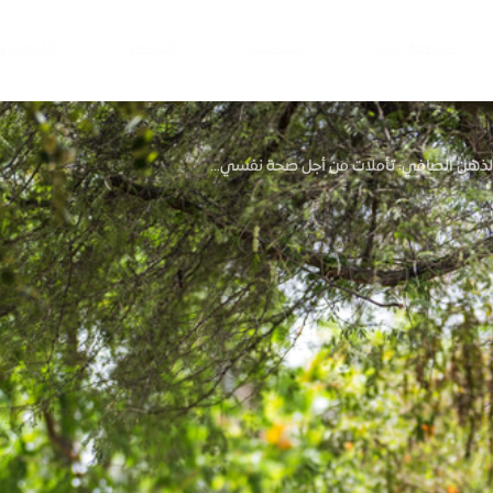
المنطقة الحرة
استكشف
القصص
القاعات 
لذهن الصافي: تأملات من أجل صحة نفسي...