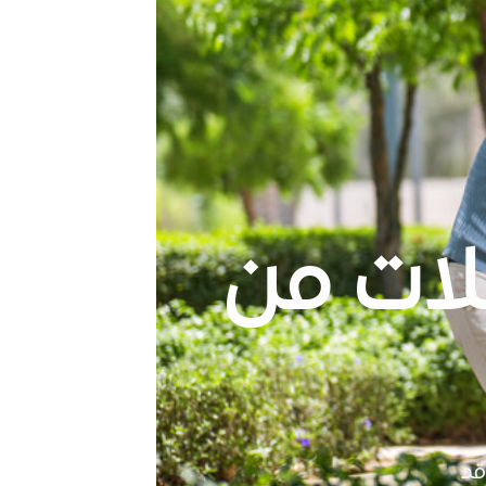
لات من
قد