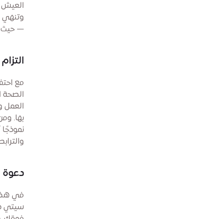
العيش ه
وتنهي ي
— حيث يس
التزام
الصحة ا
العمل و
بها. وم
نموذجًا
والتراب
دعوة
سيتي دب