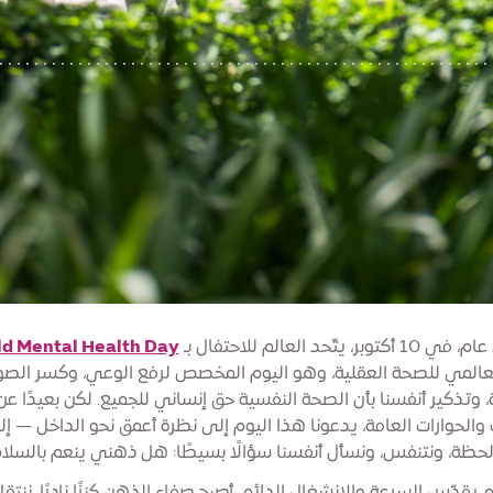
بر، يتّحد العالم للاحتفال بـ
d Mental Health Day
لعالمي للصحة العقلية، وهو اليوم المخصص لرفع الوعي، وكسر الصو
، وتذكير أنفسنا بأن الصحة النفسية حق إنساني للجميع. لكن بعيدًا عن
 والحوارات العامة، يدعونا هذا اليوم إلى نظرة أعمق نحو الداخل — إل
حظة، ونتنفس، ونسأل أنفسنا سؤالًا بسيطًا:
هل ذهني ينعم بالسلا