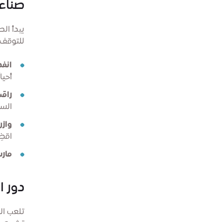
صناع
يبدأ الص
للتوقف.
انف
أحيا
راقب
السل
وازن
اقضِ
مار
دور ا
تلعب ال