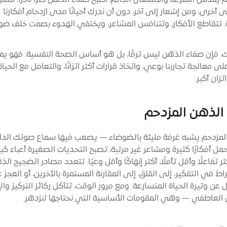
يقدّس السرعة والانشغال الدائم، أصبح صفاء الذهن كنزًا نادرًا. ننتق
 أخرى، ومن إشعار إلى آخر، دون أن ندرك أحيانًا مدى ازدحام أفكارنا
ة. تتقاطع الأفكار، وتتنافس المشاعر، ويختفي الهدوء بصمت خلف ضو
، فإن صفاء الذهن ليس ترفًا، بل هو أساس الصحة النفسية. فهو يمن
لى معالجة تجاربنا بوعي، واتخاذ قرارات أكثر اتزانًا، والتعامل مع الحياة
زان أكبر.
الذهن المزدحم
لمزدحم يشبه غرفة مليئة بالضوضاء — يصعب فيها سماع صوتك الدا
مل أفكارًا كثيرة ومشاعر غير مرتبة، تصبح التحديات الصغيرة أعباء كبي
ر تفاعلًا وأقل تأملًا، أكثر إنهاكًا وأقل وعيًا. تتعدد مصادر الضجيج ال
اط في التفكير، إلى القلق، إلى المقارنة المستمرة بالآخرين، أو العجز 
 عن وتيرة الحياة المتسارعة. ومع مرور الوقت، تتآكل ركائز التركيز وال
ن العاطفي — وهي المقومات الأساسية التي نحتاجها لنزدهر.