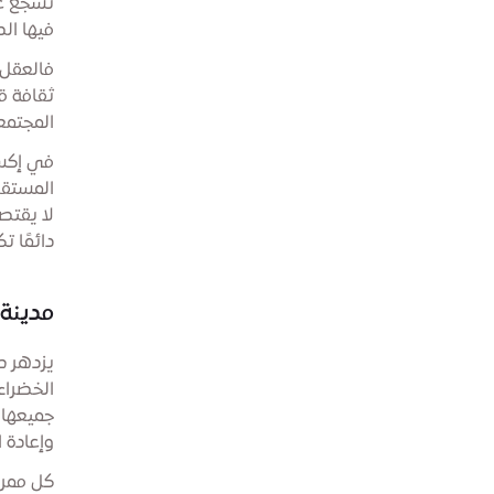
تشجع على
فيها الص
فالعقل 
ثقافة ق
المجتمع
في إكسب
المستقب
لا يقتص
دائمًا 
مدينة 
يزدهر ص
الخضراء
جميعها 
وإعادة ا