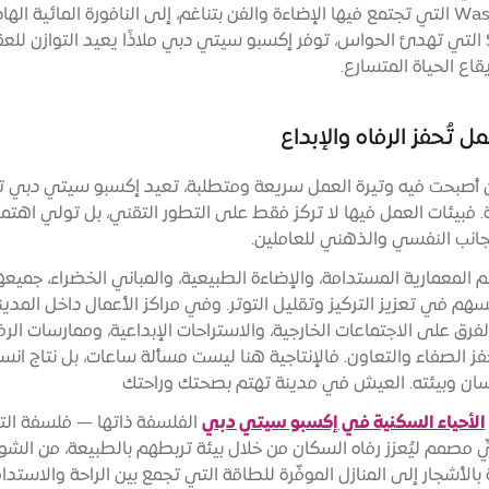
Wasl Plaza التي تجتمع فيها الإضاءة والفن بتناغم، إلى النافورة المائية الها
Surreal التي تهدئ الحواس، توفر إكسبو سيتي دبي ملاذًا يعيد التوازن للع
اع الحياة المتسارع.
ل تُحفز الرفاه والإبداع
أصبحت فيه وتيرة العمل سريعة ومتطلبة، تعيد إكسبو سيتي دبي 
ة. فبيئات العمل فيها لا تركز فقط على التطور التقني، بل تولي اهتمام
الجانب النفسي والذهني للعاملين.
م المعمارية المستدامة، والإضاءة الطبيعية، والمباني الخضراء، جميعه
هم في تعزيز التركيز وتقليل التوتر. وفي مراكز الأعمال داخل المدين
الفرق على الاجتماعات الخارجية، والاستراحات الإبداعية، وممارسات الرف
حفز الصفاء والتعاون. فالإنتاجية هنا ليست مسألة ساعات، بل نتاج انس
نسان وبيئته. العيش في مدينة تهتم بصحتك وراحتك
الأحياء السكنية في إكسبو سيتي دبي
الفلسفة ذاتها — فلسفة التو
ٍ مصمم ليُعزز رفاه السكان من خلال بيئة تربطهم بالطبيعة، من الشو
بالأشجار إلى المنازل الموفّرة للطاقة التي تجمع بين الراحة والاستدام