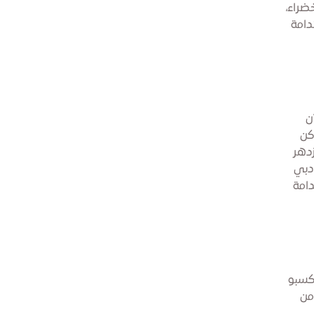
ضراء،
دامة
 بأن
كن
دهر
 دبي
دامة
ائق إكسبو
من