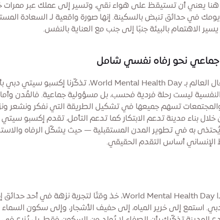
نا يعني أن تستيقظ على هواء نقي، وتسير إلى عملك عبر ممرات خ
ومك في حدائق تنبض بالسكينة. إنها صورة واقعية لـ السعادة المست
ير الاهتمام بالبيئة جنبًا إلى جنب مع العناية بالنفس.
 جماعي نحو رفاه نفسي شامل
مع احتفال العالم بـ World Mental Health Day، تذكّرنا إكسبو سيتي دبي
لنفسية ليست رحلة فردية فحسب، بل مسؤولية جماعية. فالمُدن وأما
المجتمعات تسهم جميعها في تشكيل الطريقة التي نفكر ونشعر ونز
ن خلال بناء مدينة تدعم الابتكار كما تدعم التأمل، تقدم إكسبو سيتي
 يُحتذى به في تطوير المدن المستقبلية — حيث يشكّل الرفاه والاست
ط الإنساني أساس التقدم الحقيقي.
في هذا World Mental Health Day، خذ وقتًا لتجربة نزهة في أحد حد
ي. استمع إلى خرير المياه، إلى حفيف الأشجار، وإلى سكون السماء 