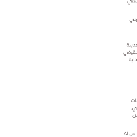
لتقي
بني
دينة
لحقيقي
اية
ات
ي،
س،
كل ممر في المدينة مصمم ليحفز الحركة دون استعجال، والتأمل دون تشتت. من Al