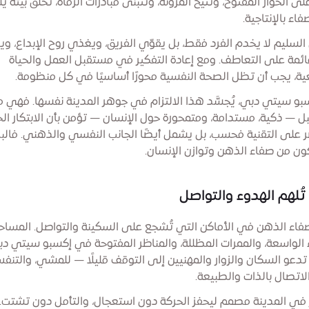
 الحوار المفتوح، وتتيح المرونة، وتتبنّى مبادرات الرفاه، تخلق بيئة ي
فاء بالإنتاجية.
السليم لا يخدم الفرد فقط، بل يقوّي الفريق، ويغذي روح الإبداع، وي
ائمة على التعاطف. ومع إعادة التفكير في مستقبل العمل والحياة
ية، يجب أن تظل الصحة النفسية محورًا أساسيًا في كل منظومة.
و سيتي دبي، يُجسَّد هذا الالتزام في جوهر المدينة نفسها. فهي م
ل — ذكية، مستدامة، ومتمحورة حول الإنسان — تؤمن بأن الابتكار ا
ر على التقنية فحسب، بل يشمل أيضًا الجانب النفسي والذهني. فالبد
تكون من صفاء الذهن وتوازن الإنسان.
تُلهم الهدوء والتواصل
فاء الذهن في الأماكن التي تُشجع على السكينة والتواصل. المساح
 الواسعة، والممرات المظللة، والمناظر المفتوحة في إكسبو سيتي دب
تدعو السكان والزوار والمهنيين إلى التوقف قليلًا — للمشي، والتنف
لاتصال بالذات والطبيعة.