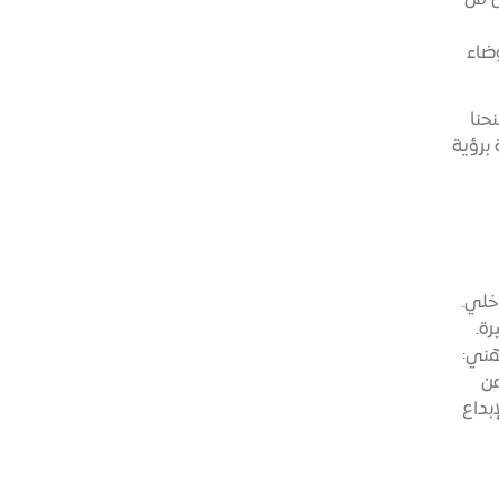
ل من
ضاء
حنا
 برؤية
خلي.
رة.
ذهني:
عن
إبداع