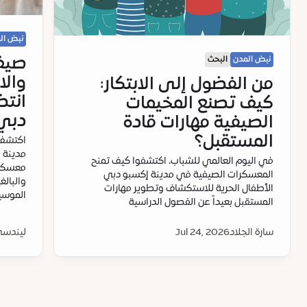
نبض ال
صيف
نبض المدن
البحث
وال
من الفضول إلى الابتكار:
انتظ
كيف تصنع المخيمات
دبي 
الصيفية مهارات قادة
المستقبل؟
اكتشف 
مدينة 
في اليوم العالمي للشباب، اكتشفوا كيف تمنح
معسكرا
المعسكرات الصيفية في مدينة إكسبو دبي
الأطفال الحرية للاستكشاف وتطوير مهارات
الموسيق
المستقبل بعيداً عن الفصول الدراسية
سارة الجلاد
Jul 24, 2026
ليندسي