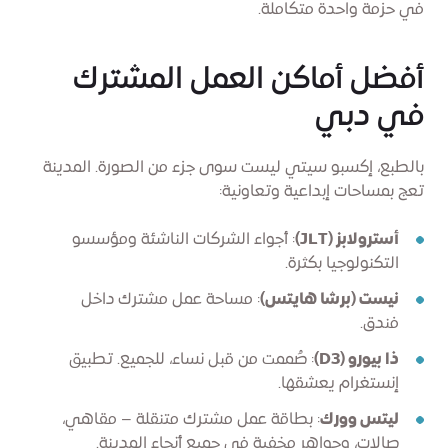
في حزمة واحدة متكاملة.
أفضل أماكن العمل المشترك
في دبي
بالطبع، إكسبو سيتي ليست سوى جزء من الصورة. المدينة
تعج بمساحات إبداعية وتعاونية:
أسترولابز (JLT)
: أجواء الشركات الناشئة ومؤسسو
التكنولوجيا بكثرة.
نيست (برشا هايتس)
: مساحة عمل مشترك داخل
فندق.
ذا بيورو (D3)
: صُممت من قبل نساء، للجميع. تطبيق
إنستغرام يعشقها.
ليتس وورك
: بطاقة عمل مشترك متنقلة – مقاهي،
صالات، وجواهر مخفية في جميع أنحاء المدينة.