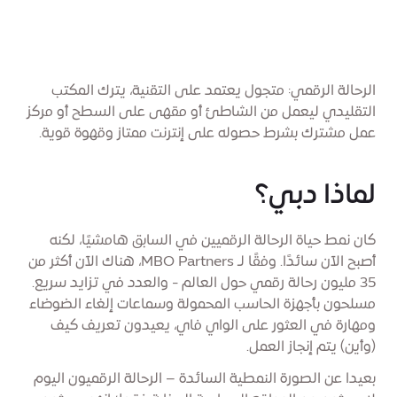
الرحالة الرقمي: متجول يعتمد على التقنية، يترك المكتب
التقليدي ليعمل من الشاطئ أو مقهى على السطح أو مركز
عمل مشترك بشرط حصوله على إنترنت ممتاز وقهوة قوية.
لماذا دبي؟
كان نمط حياة الرحالة الرقميين في السابق هامشيًا، لكنه
أصبح الآن سائدًا. وفقًا لـ MBO Partners، هناك الآن أكثر من
35 مليون رحالة رقمي حول العالم - والعدد في تزايد سريع.
مسلحون بأجهزة الحاسب المحمولة وسماعات إلغاء الضوضاء
ومهارة في العثور على الواي فاي، يعيدون تعريف كيف
(وأين) يتم إنجاز العمل.
بعيدا عن الصورة النمطية السائدة – الرحالة الرقميون اليوم