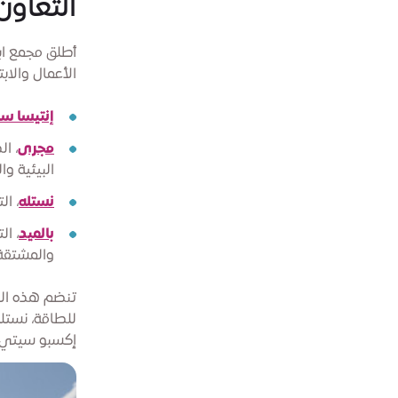
التعاون
أطلق مجمع اب
الأعمال والابتك
إنتيسا سا
مجرى
، ا
البيئية و
نستله
، ا
بالميد
، ال
والمشتقة
تنضم هذه الج
إكسبو سيتي د