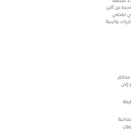
الصحة/التكنولوجيا الطبية، الأتمتة وخدمات التعدين والطاقة. تضم الآن حوالي 150 منظمة
حدة من أكبر
ليا - أكثر من 13,000 لوح شمسي تغطي
يات، والبنية
 مخاطر
 إلى
ظيفة
مناخية
بون.