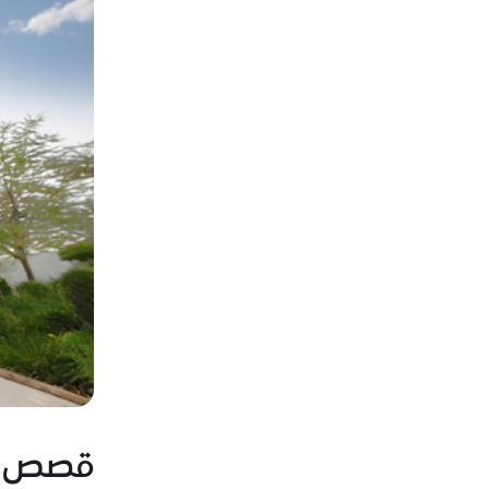
قصص نج