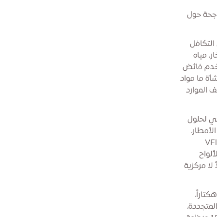
اجحة حول
 التكافل
البخار، مياه
ستخدم فائض
أة ما مواد
ف الموارد
حي لحلول
لأمطار،
. قامت شركة VFlowTech
ألواح
) حلولاً لا مركزية
يت على موقع مصنع سيارات سابق بمساحة 61 هكتاراً،
لمتجددة،