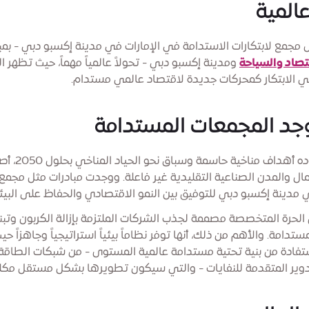
المية
ل مجمع لابتكارات الاستدامة في الإمارات في مدينة إكسبو دبي - بم
قتصاد والسياحة
ومدينة إكسبو دبي - تحولاً عالمياً مهماً، حيث تظهر ا
الابتكار كمحركات جديدة لاقتصاد عالمي مستدام.
وجد المجمعات المستدامة
في عالم تقوده أهداف مناخية حاسمة
ل والمدن الصناعية التقليدية غير فاعلة. ووجدت مبادرات مثل مجمع 
 مدينة إكسبو دبي للتوفيق بين النمو الاقتصادي والحفاظ على البيئة
الحرة المتخصصة مصممة لجذب الشركات الملتزمة بإزالة الكربون وتب
ستدامة. والأهم من ذلك، أنها توفر نظاماً بيئياً استراتيجياً وجاهزاً ح
تفادة من بنية تحتية مستدامة عالمية المستوى - من شبكات الطاق
تدوير المتقدمة للنفايات - والتي سيكون تطويرها بشكل مستقل مكلفاً