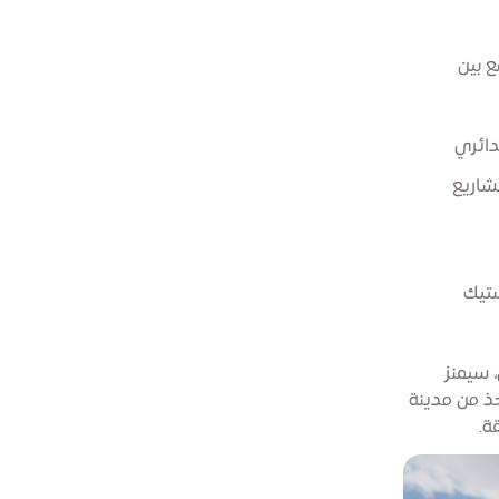
ع بين
دائري
شاريع
ستيك
 سيمنز
انس، كاربون ستاندرد وDNV - التي تتخذ من مدينة
ة.