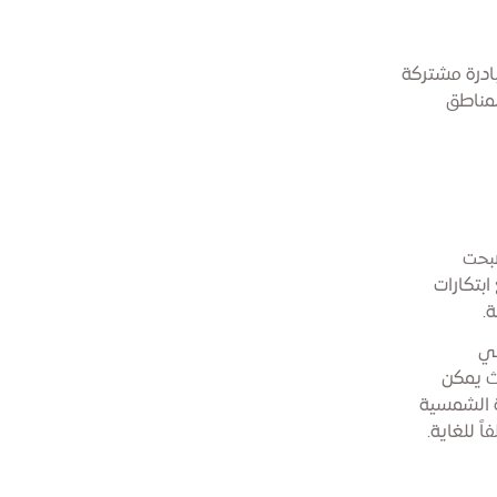
بادرة مشتركة
لمناطق
 وسباق نحو الحياد المناخي بحلول 2050، أصبحت
ابتكارات
.
ني
يث يمكن
ة الشمسية
 للغاية.