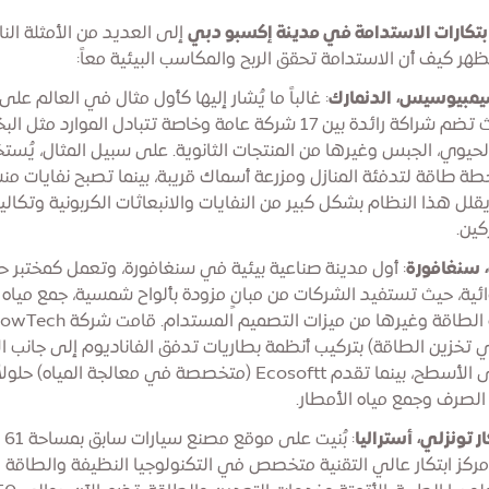
بتكارات الاستدامة في مدينة إكسبو دبي
إلى العديد من الأمثلة الن
ُظهر كيف أن الاستدامة تحقق الربح والمكاسب البيئية معاً:
يمبيوسيس، الدنمارك
: غالباً ما يُشار إليها كأول مثال في العالم على
الصناعي، حيث تضم شراكة رائدة بين 17 شركة عامة وخاصة تتبادل الموارد مثل 
ز الحيوي، الجبس وغيرها من المنتجات الثانوية. على سبيل المثال، يُ
طة طاقة لتدفئة المنازل ومزرعة أسماك قريبة، بينما تصبح نفايات منش
يقلل هذا النظام بشكل كبير من النفايات والانبعاثات الكربونية وتكالي
كين.
، سنغافورة
: أول مدينة صناعية بيئية في سنغافورة، وتعمل كمختبر 
ئية، حيث تستفيد الشركات من مبانٍ مزودة بألواح شمسية، جمع مياه ا
أنظمة مراقبة الطاقة وغيرها من ميزات التصميم المستدام
خزين الطاقة) بتركيب أنظمة بطاريات تدفق الفاناديوم إلى جانب ال
الشمسية على الأسطح، بينما تقدم Ecosoftt (متخصصة في معالجة المياه
الصرف وجمع مياه الأمطار.
ر تونزلي، أستراليا
: بُن
ركز ابتكار عالي التقنية متخصص في التكنولوجيا النظيفة والطاقة ا