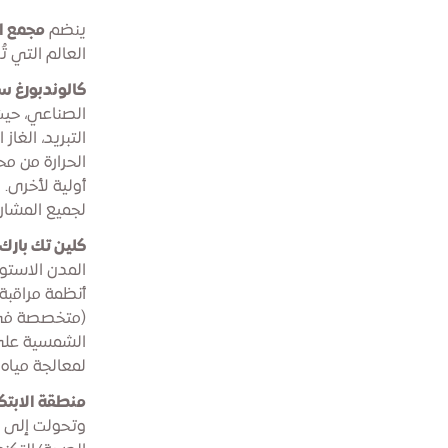
ينضم
مجمع ا
العالم التي ت
كالوندبورغ س
التبريد، الغا
الحرارة من مح
أولية لأخرى. 
لجميع المشار
كلين تك بارك
المدن الاستوا
(متخصصة في ت
لمعالجة مياه 
منطقة الابتكا
وتحولت إلى م