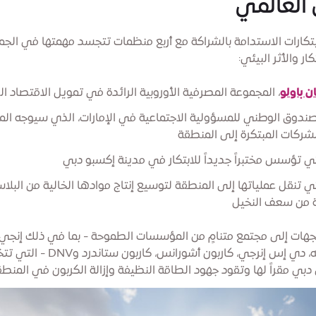
 العالمي
تكارات الاستدامة بالشراكة مع أربع منظمات تتجسد مهمتها في الجم
ار والأثر البيئي:
ن باولو
، المجموعة المصرفية الأوروبية الرائدة في تمويل الاقتصاد ال
لصندوق الوطني للمسؤولية الاجتماعية في الإمارات، الذي سيوجه الم
الشركات المبتكرة إلى المنطقة
لتي تؤسس مختبراً جديداً للابتكار في مدينة إكسبو دبي
تي تنقل عملياتها إلى المنطقة لتوسيع إنتاج موادها الخالية من البلا
 من سعف النخيل
هات إلى مجتمع متنامٍ من المؤسسات الطموحة - بما في ذلك إنجي،
للطاقة، نستله، دي إس إنرجي، كاربون أشور
بي مقراً لها وتقود جهود الطاقة النظيفة وإزالة الكربون في المنطق