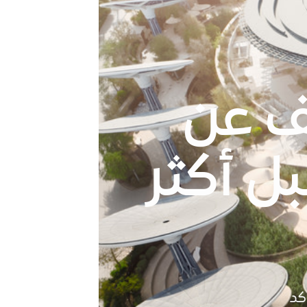
ف عن
 أكثر
كد