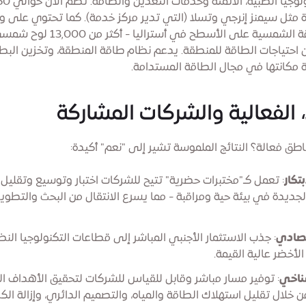
 مثل سيمنز إنرجي وتسلا (التي تدير مركز خدمة). كما تحتوي على وا
منشآت الطاقة الشمسية على الأسطح في أسترا
8% من احتياجات الطاقة للمنطقة. يدعم نظام طاقة المنطقة، وتخزين البطار
ة مكانتها في مجال الطاقة المستدامة.
، الفعالية والشركات المشاركة
طق فعالة؟ النتائج الملموسة تشير إلى "نعم" أكيدة:
تكار
: تعمل كـ"مختبرات حضرية" تتيح للشركات اختبار وتوسيع وتقليل
الجديدة في بيئة حية ومراقبة - مما يسرع الانتقال من البحث والتطوير
تصادي
: جذب الاستثمار الأجنبي المباشر إلى قطاعات التكنولوجيا الن
لأخضر عالية القيمة.
مناخي
: توفير مسار مباشر وقابل للقياس للشركات لتحقيق الأهداف ال
ن خلال تقليل استهلاك الطاقة والمياه، والتصميم الدائري، وإزالة الكر