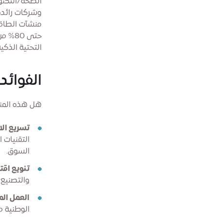
وشركات رائدة
حتى 0
التحتية الذكي
الفوائد
هل هذه المنا
تسريع الاب
التقنيات 
السوق.
تنويع اق
والتصنيع ا
العمل ال
الوطنية م