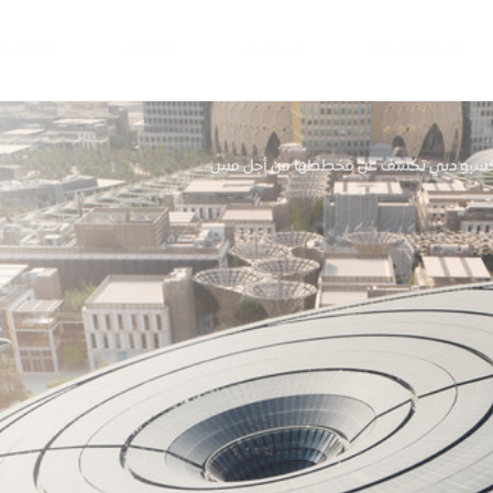
المنطقة الحرة
استكشف
القصص
القاعات 
كسبو دبي تكشف عن مخططها من أجل مس...