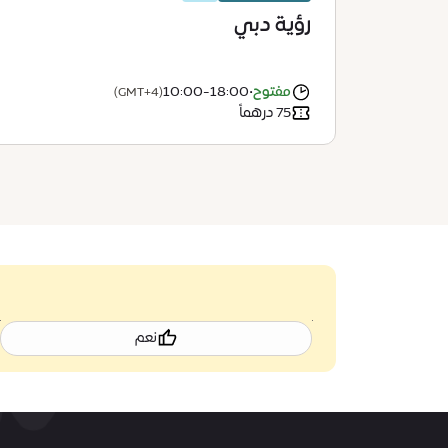
رؤية دبي
مفتوح
•
10:00-18:00
(GMT+4)
75 درهماً
نعم