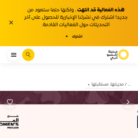
هذه الفعالية قد انتهت
، ولكنها حتما ستعود من
جديد! اشترك في نشرتنا الإخبارية للحصول على آخر
1y.close
التحديثات حول الفعاليات القادمة.
اشترك
يبحث
مدينتها، مستقبلها
...