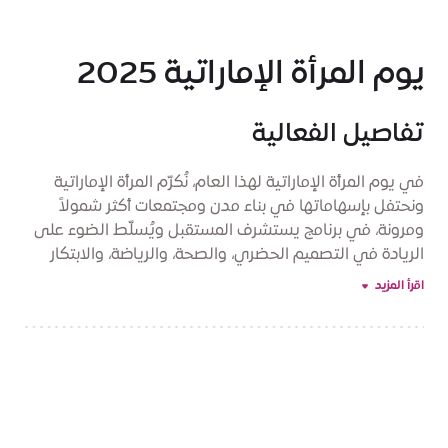
يوم المرأة الإماراتية 2025
تفاصيل الفعالية
في يوم المرأة الإماراتية لهذا العام، نُكرّم المرأة الإماراتية
ونحتفل بإسهاماتها في بناء مدن ومجتمعات أكثر شمولاً
ومرونة، في برنامج يستشرف المستقبل ويُسلّط الضوء على
الريادة في التصميم الحضري، والصحة، والرياضة، والابتكار
الاقتصادي. هذا اليوم المُميّز، بدعم من بنك الإمارات دبي
اقرأ المزيد
الوطني، هو احتفالٌ بإنجازات المرأة الإماراتية ودورها المحوري
في بناء مستقبلٍ أكثر مرونةً واستدامة.