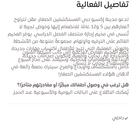
تفاصيل الفعالية
تدعو مدينة إكسبو دبي المستكشفين الصغار، ممّن تتراوح
أعمارهم بين 5 و12 عامًا، للانضمام إليها وخوض تجربة لا
تُنسى في مخيم إجازة منتصف الفصل الدراسي. يوفر المخيم
القائم على الترفيه والإلهام، مجموعةً متنوعة من الأنشطة
والورش العملية، التي تتيح للأطفال اكتساب مهارات جديدة،
يضمُّ المخيم معارض تفاعلية إلى جانب أنشطة الفنون
والانخراط في تجارب واقعية، وتكوين صداقات جديدة،
الإبداعية والمغامرات الخارجية، وسيمتد على مدار أسبوع
والاستمتاع بتجارب لا تُنسى.
حافل بالاستكشاف والإبداع والمرح، سيترك بصمةً رائعة في
أذهان هؤلاء المستكشفين الصغار!
هل ترغب في وصول أطفالك مبكّرًا أو مغادرتهم متأخرًا؟
يُمكنك الاطّلاع على الباقات اليومية والأسبوعية عند الحجز.
داخلي