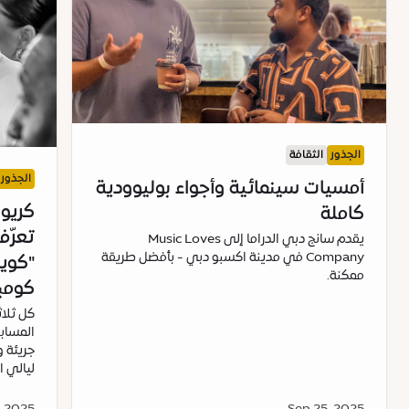
الجذور
الثقافة
الجذور
أمسيات سينمائية وأجواء بوليوودية
كريوك
كاملة
تعرّ
يقدم سانج دبي الدراما إلى Music Loves
Company في مدينة اكسبو دبي - بأفضل طريقة
"كويز
ممكنة.
كومب
كل ثلاث
المسابق
جريئة و
ليالي 