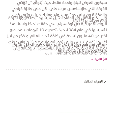
سيكون العرض لليلةٍ واحدة فقط، حيث يُتوقّع أن تؤدّي
الفرقة التي حازت خمس مرات حتى الآن على جائزة غرامي
والمكوّنة من بيلي جو أرمسترونج ومايك ديرنت وتري كول،
ولن يخلو الحفل من المفاجآت، بل سيشهد أيضًا ظهورًا لفرقة
باقة من أشهر أغانيها.
الروك الأمريكية ذي أوفسبرنج التي حققت نجاحًا واسعًا منذ
تأسيسها في عام 1984، حيث أصدرت 10 ألبومات باعت منها
أكثر من 40 مليون نسخة في كافّة أنحاء العالم، ونذكر من أبرز
أغانيها، أغنية "بريتي فلاي (فور أيه وايت غاي)" و"واي دونت
*
يمكن لمن هم دون الاثني عشر عامًا حضور الحفل، بشرط
يو غيت أيه دجوب؟" و"أوريجينال برانكستير". بالإضافة إلى
مرافقتهم من قبل شخص بالغ.
ذلك، سيقدمون عرضًا مباشرًا في الحفل.
اقرأ المزيد
الهواء الطلق