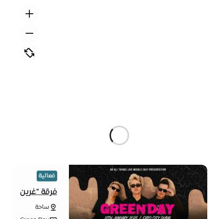
فعالية
فرقة "غرين
داي" في
ساحة
عرض
مدينة