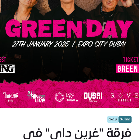
فعالية
ترفيه
فرقة "غرين داي" في