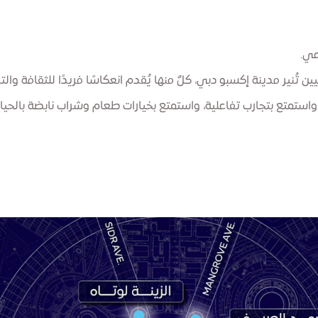
عي.
ين تُنير مدينة إكسبو دبي، كلٌ منها يُقدم انعكاسًا فريدًا للثقافة 
استمتع بتجارب تفاعلية، واستمتع بخيارات طعام وشراب نابضة بالح