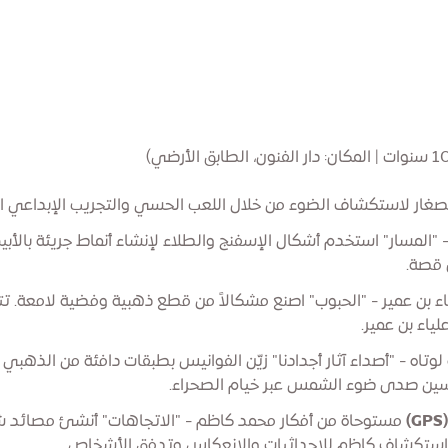
صغار لاستكشاف الضوء من خلال اللعب الحسي والتجريب الإبداعي ال
 "المسار" استخدم أشكال الإسفنج والطلاء لإنشاء أنماط جريئة بالأ
 قصة.
بن عمير - "الحبوب" اصنع مشكالاً من قطع ذهبية وفضية لامعة. تتج
ياء بن عمير.
لوتاه - "أصداء آثار أجدادنا" زيّن الفوانيس بطبقات دافئة من الذهبي
سين صدى ضوء الشمس عبر خيام الصحراء.
مستوحاة من أفكار محمد كاظم - "الاتجاهات" أنشئ مصائد ش
استكشاف كاظم للإحداثيات والانعكاس وتدفق الأشخاص.