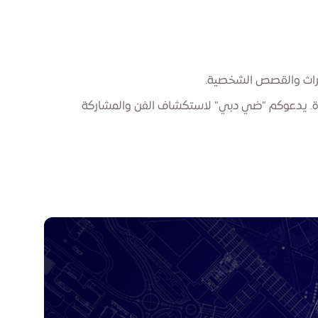
والتراث والقصص الشخصية.
ياة. يدعوكم "ضي دبي" لاستكشاف الفن والمشاركة