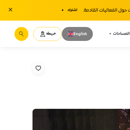
1y.close
حول الفعاليات القادمة.
اشترك
خريطة
المساحات
English
يبحث