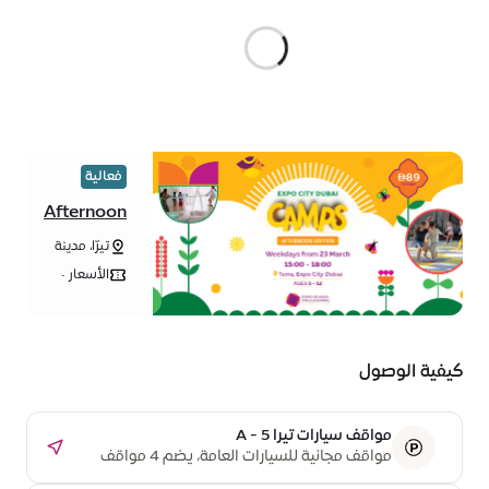
فعالية
Afternoon
camp at
تيرّا، مدينة
Terra
إكسبو دبي
الأسعار •
من 89
درهم / يوم
كيفية الوصول
مواقف سيارات تيرا A - 5
مواقف مجانية للسيارات العامة، يضم 4 مواقف
مخصصة لذوي أصحاب الهمم