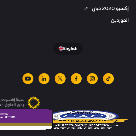
إكسبو 2020 دبي
الموردين
English
youtube
linkedin
facebook
x
instagram
tiktok
مدينة إكسبودبي.
جميع الحقوق م