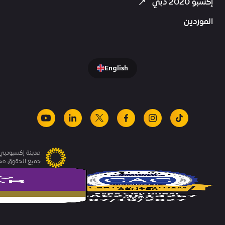
إكسبو 2020 دبي
الموردين
English
youtube
linkedin
facebook
x
instagram
tiktok
مدينة إكسبودبي.
جميع الحقوق م