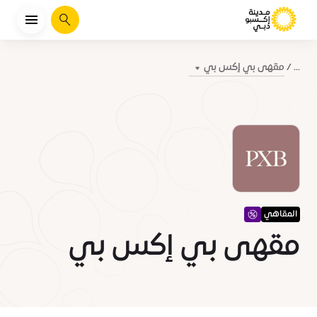
يبحث
مقهى بي إكس بي
...
المقاهي
مقهى بي إكس بي