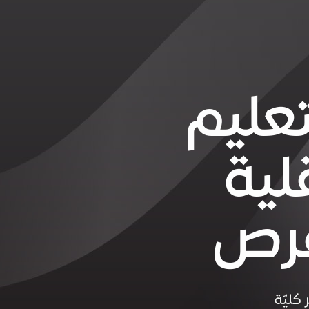
الحلقة 13: التعليم
لية
فرص
كليّة