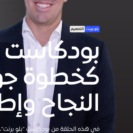
بلو برينت
التصميم
كخطوة جوه
النجاح وإط
في هذه الحلقة من بودكاست "بلو برنت"،