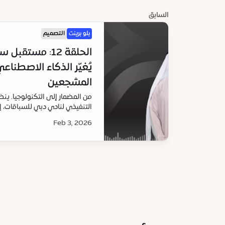
السابق
بلو برينت
التصميم
الحلقة 12: مست
يُغيّر الذكاء الاصطناع
المشجعين
من المضمار إلى التكنولوجيا. ي
التنفيذي لنادي دبي للسباقات، إ
مستقبل سباقات الخيل - وكيف يغ
Feb 3, 2026
تجربة المشجعين.