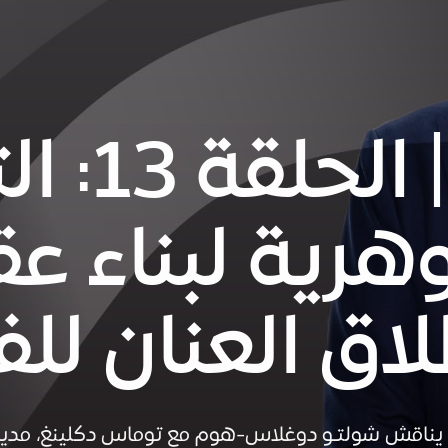
بودكاست | 
رية لبناء عق
لاق العنان لل
 يناقش شولتـو دوغلاس-هوم مع توماس دكلينغ، مدير 