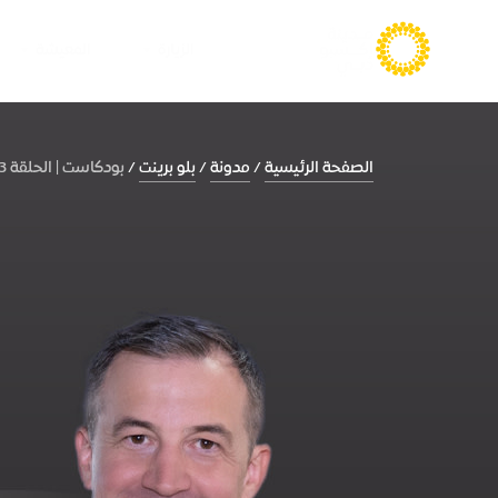
الزيارة
المعيشة
الصفحة الرئيسية
مدونة
بلو برينت
بودكاست | الحلقة 13: التعليم كخطوة جوهري...