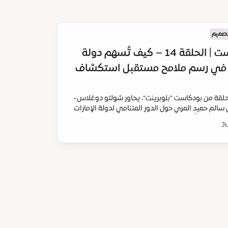
تصميم
البودكاست | الحلقة 14 – كيف تُسهم دولة
ت في رسم ملامح مستقبل استكشاف
لقة من بودكاست "بلوبرينت"، يحاور شولتو دوغلاس-
الم حميد المري حول الدور المتنامي لدولة الإمارات
ضاء، بدءاً من الأقمار الاصطناعية وبرامج رواد الفضاء،
Ju
المهمات القمرية ومهمات استكشاف المريخ.