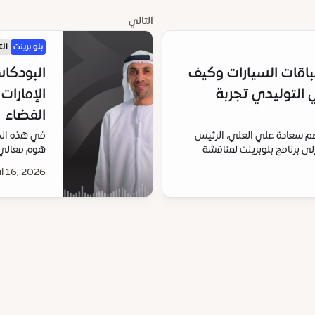
التالي
بلو برينت
ال
قبل سباقات السيارات وكيف
ي التوليدي تجربة
الإمارا
الفضاء
نضم سعادة علي العلي، الرئيس
في هذه الح
لى برنامج بلوبرينت لمناقشة
هوم معالي س
ير الذكاء الاصطناعي التوليدي
في قطاع الف
l 16, 2026
وصولاً إلى 