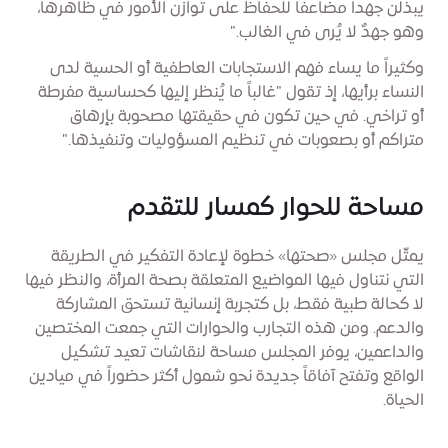
يبذلن جهداً مضاعفاً للحفاظ على توازن الأمور في ظاهرها،
وهو جهدٌ لا يُرى في الغالب."
وكثيراً ما يساء فهم الاستجابات العاطفية أو الحسية لدى
النساء برأيها، إذ تقول "غالباً ما يُنظر إليها كحساسية مفرطة
أو تراخي. في حين تكون في حقيقتها مصحوبة بإرهاق
متراكم أو بصعوبات في تنظيم المسؤوليات وتنفيذها."
مساحة للحوار كمسار للتقدم
يمثّل مجلس «صحتها» خطوة لإعادة التفكير في الطريقة
التي نتناول فيها المواضيع المتعلقة بصحة المرأة، والنظر فيها
لا كحالة طبية فقط، بل كتجربة إنسانية تستحق المشاركة
والدعم. ومن هذه التجارب والحوارات التي جمعت المختصين
والداعمين، يوفر المجلس مساحة لنقاشات تعيد تشكيل
الواقع وتفتح آفاقاً جديدة نحو شمول أكثر حضوراً في ميادين
الحياة.