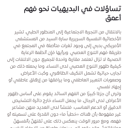
تساؤلات في البديهيات نحو فهم
أعمق
بالانتقال من التجربة الاجتماعية إلى المنظور الطبي، تشير
الأخصائية النفسية السريرية سارة السيد من المستشفى
الأمريكي بدبي إلى وجود ثغرات متأصلة في المجتمع في
طريقة فهم التنوع العصبي. وبرأيها فإن أنظمة الرعاية
الصحية لا تزال تعتمد مقاربة واحدة للجميع، دون الالتفات إلى
كيفية ظهور التنوع العصبي لدى النساء، وما يحمله ذلك من
تجارب حياتية تشمل التكيف الظاهري، وكبت الأعراض،
وصعوبات التعبير العاطفي وما يرافقها من إرهاق عاطفي أو
إجهاد نفسي.
وترى أن جزءًا كبيرًا من الفهم السائد يقوم على أساس ظهور
الأعراض لدى الرجال، ما يجعل النساء خارج دائرة التشخيص
الدقيق أو الدعم المناسب. فتنشأ لدى العديد منهن مشاعر
غير مفهومة بأن هناك «خطباً ما» دون القدرة على تسميته أو
فهمه، ومع مرور الوقت ينعكس ذلك على ثقتهنّ بأنفسهنّ