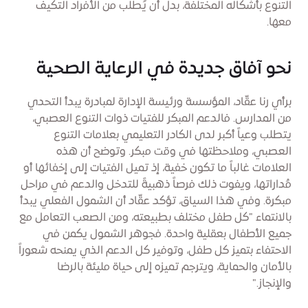
التنوع بأشكاله المختلفة، بدل أن يُطلب من الأفراد التكيف
معها.
نحو آفاق جديدة في الرعاية الصحية
برأي رنا عقّاد، المؤسسة ورئيسة الإدارة لمبادرة يبدأ التحدي
من المدارس. فالدعم المبكر للفتيات ذوات التنوع العصبي،
يتطلب وعياً أكبر لدى الكادر التعليمي بعلامات التنوع
العصبي، وملاحظتها في وقت مبكر. وتوضح أن هذه
العلامات غالباً ما تكون خفية، إذ تميل الفتيات إلى إخفائها أو
مُداراتها، ويفوت ذلك فرصاً ذهبيةً للتدخل والدعم في مراحل
مبكرة. وفي هذا السياق، تؤكد عقّاد أن الشمول الفعلي يبدأ
بالانتماء "كل طفل مختلف بطبيعته، ومن الصعب التعامل مع
جميع الأطفال بعقلية واحدة. فجوهر الشمول يكمن في
الاحتفاء بتميز كل طفل، وتوفير كل الدعم الذي يمنحه شعوراً
بالأمان والحماية، ويترجم تميزه إلى حياة مليئة بالرضا
والإنجاز."