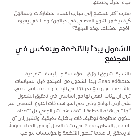
حياة المرأة وصحتها.
نقترب أكثر لنستمع إلى تجارب النساء المشاركات، ونسألهنّ:
كيف يظهر التنوع العصبي في حياتهن؟ وما الذي يغيره
الفهم المختلف لهذه التجربة؟
الشمول يبدأ بالأنظمة وينعكس في
المجتمع
بالنسبة لشروق الورّاق، المؤسسة والرئيسة التنفيذية
لمنصةEnabled، يبدأ الشمول من المجتمع قبل السياسات
والأنظمة. من واقع تجربتها في الإدارة وقيادة برامج الدمج،
ترى أن بيئات العمل لها دور أساسي في تحقيق الشمول
على أرض الواقع وفي دمج المواهب ذات التنوع العصبي. غير
أنها ترى هذه الخطوة لا تقف عند نشر الوعي، بل تتعداه
لتكون منظومة توظيف ذات جاهزية حقيقية. وتشير إلى أن
الشمول الفعلي، سواءً في بيئات العمل أو في الحياة عموماً،
لا يتحقق إلا عندما تتطور الأنظمة والمؤسسات لتواكب