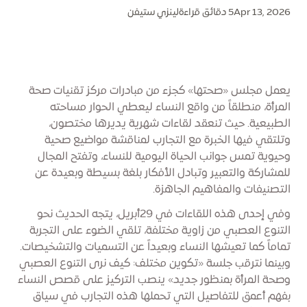
Apr 13, 2026
5 دقائق قراءة
لينزي ستيفن
يعمل مجلس «صحتها» كجزء من مبادرات مركز تقنيات صحة
المرأة، منطلقاً من واقع النساء ليعطي الحوار مساحته
الطبيعية. حيث تنعقد لقاءات شهرية يديرها مختصون،
وتلتقي فيها الخبرة مع التجارب لمناقشة مواضيع صحية
وحيوية تمس جوانب الحياة اليومية للنساء، وتفتح المجال
للمشاركة والتعبير وتبادل الأفكار بلغة بسيطة وبعيدة عن
التصنيفات والمفاهيم الجاهزة.
وفي إحدى هذه اللقاءات في 29أبريل، يتجه الحديث نحو
التنوع العصبي من زاوية مختلفة، تلقي الضوء على التجربة
تماماً كما تعيشها النساء وبعيداً عن التسميات والتشخيصات.
وبينما نترقب جلسة «تكوين مختلف: كيف نرى التنوع العصبي
وصحة المرأة بمنظور جديد» ينصب التركيز على قصص النساء
بفهم أعمق للتفاصيل التي تحملها هذه التجارب في سياق