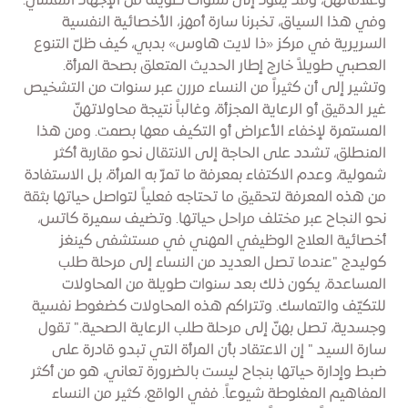
وعلاقاتهنّ، وقد يقود إلى سنوات طويلة من الإجهاد النفسي.
وفي هذا السياق، تخبرنا سارة أمهز، الأخصائية النفسية
السريرية في مركز «ذا لايت هاوس» بدبي، كيف ظلّ التنوع
العصبي طويلاً خارج إطار الحديث المتعلق بصحة المرأة.
وتشير إلى أن كثيراً من النساء مررن عبر سنوات من التشخيص
غير الدقيق أو الرعاية المجزأة، وغالباً نتيجة محاولاتهنّ
المستمرة لإخفاء الأعراض أو التكيف معها بصمت. ومن هذا
المنطلق، تشدد على الحاجة إلى الانتقال نحو مقاربة أكثر
شمولية، وعدم الاكتفاء بمعرفة ما تمرّ به المرأة، بل الاستفادة
من هذه المعرفة لتحقيق ما تحتاجه فعلياً لتواصل حياتها بثقة
نحو النجاح عبر مختلف مراحل حياتها. وتضيف سميرة كاتس،
أخصائية العلاج الوظيفي المهني في مستشفى كينغز
كوليدج "عندما تصل العديد من النساء إلى مرحلة طلب
المساعدة، يكون ذلك بعد سنوات طويلة من المحاولات
للتكيّف والتماسك. وتتراكم هذه المحاولات كضغوط نفسية
وجسدية، تصل بهنّ إلى مرحلة طلب الرعاية الصحية." تقول
سارة السيد " إن الاعتقاد بأن المرأة التي تبدو قادرة على
ضبط وإدارة حياتها بنجاح ليست بالضرورة تعاني، هو من أكثر
المفاهيم المغلوطة شيوعاً. ففي الواقع، كثير من النساء