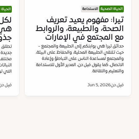
الحياة الصحية
الاستدامة
الحياة 
تيرا: مفهوم يعيد تعريف
لكل 
الصحة، والطبيعة، والروابط
هي ا
مع المجتمع في الإمارات
جذو
حدائق تيرا هي بوابتكم إلى الطبيعة والمجتمع -
تطلق "ت
حيث تلتقي الطبيعة المحلية، والحفاظ على البيئة،
جديدة 
والمجتمع لمساعدة الناس على التباطؤ وإعادة
مختلف أ
الاتصال، كما يقول فيل دن، المدير الأول للاستدامة
النباتا
والتعليم والثقافة.
التي توا
فيل دن
Jun 5, 2026
فيل دن