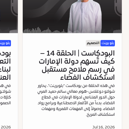
بلو برينت
التصميم
بلو برين
البودكاست | الحلقة 14 –
كيف تُسهم دولة الإمارات
التع
في رسم ملامح مستقبل
لبنا
استكشاف الفضاء
العن
في هذه الحلقة من بودكاست "بلوبرينت"، يحاور
في هذه
شولتو دوغلاس-هوم معالي سالم حميد المري
شولتـو
حول الدور المتنامي لدولة الإمارات في قطاع
كليّة د
الفضاء، بدءاً من الأقمار الاصطناعية وبرامج رواد
الصمود 
الفضاء، وصولاً إلى المهمات القمرية ومهمات
استكشاف المريخ.
, 2026
Jul 16, 2026