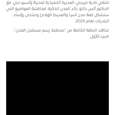
تلتقي نادية فيرجي، المديرة التنفيذية لمدينة إكسبو دبي، مع
الدكتور أنس باتاو، رائد المدن الذكية، لمناقشة المواضيع التي
ستشكل قمة مدن آسيا والمحيط الهادئ ومنتدى رؤساء
البلديات لعام 2025.
شاهد الحلقة الكاملة من "مخطط: رسم مستقبل المدن"،
الجزء الأول.