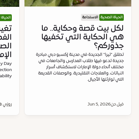
الحياة الصحية
الاستدامة
الحياة 
لكل بيت قصة وحكاية.. ما
تغير
هي الحكاية التي تخفيها
الفص
جذوركم؟
الص
الإم
تطلق "تيرا" الجديدة في مدينة إكسبو دبي مبادرة
جديدة تدعو فيها طلاب المدارس والجامعات في
my Day
مختلف أنحاء دولة الإمارات لاستكشاف أسرار
nection
النباتات، والعلاجات التقليدية، والوصفات القديمة
bility
التي توارثتها الأجيال.
فيل دن
Jun 5, 2026
روزي ه