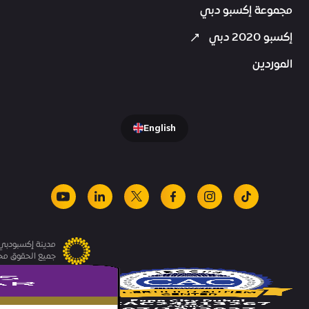
مجموعة إكسبو دبي
إكسبو 2020 دبي
الموردين
English
youtube
linkedin
facebook
x
instagram
tiktok
مدينة إكسبودبي.
جميع الحقوق م