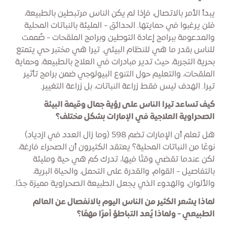
يبدأ الأمر بالاتصال، فإذا لم يكن الناس مرتبطين بالطبيعة،
فلن يرغبوا في حمايتها. الحدائق - المليئة بالنباتات المحلية
والمدعومة ببرامج إعادة التوطين وبرامج الملقحات - صُممت
للناس بقدر ما هي للنظام البيئي. تيرا هي مختبر حي يتمتع
بحرية التجربة، حيث تدير مبادرات في العلاج بالطبيعة، وحماية
الملقحات، والتعليم حول التنوع البيولوجي ضمن برامج تأثير
تيرا. الهدف ليس فقط زراعة النباتات، بل زراعة التغيير.
كيف تساعد تيرا الناس على رؤية جمال وقيمة البيئة
الصحراوية العلاجية في الإمارات بشكل مختلف؟
هل تعلم أن الإمارات تضم 598 (وما زال العدد في ازدياد)
نوعًا من النباتات المحلية؟ يعتقد الكثيرون أن الصحراء فارغة،
لكن عندما تقضي وقتًا فيها، تدرك كم هي حية ومليئة
بالتفاصيل - القوام، والقدرة على التحمل، والحياة البرية،
والألوان، والهدوء الذي يجعل الطبيعة الصحراوية مميزة جدًا.
لماذا يشعر الكثير من الناس اليوم بالانفصال عن العالم
الطبيعي - ولماذا يُعد التباطؤ أمرًا مهمًا؟