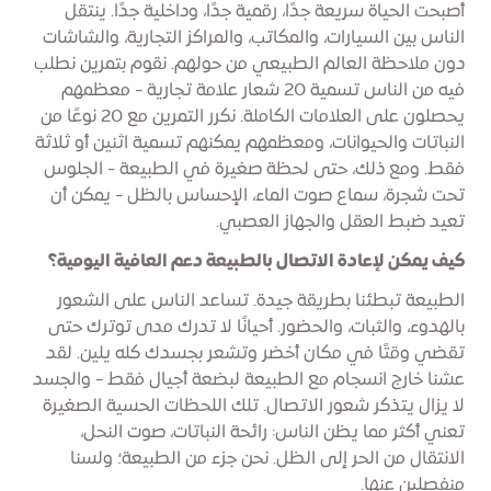
أصبحت الحياة سريعة جدًا، رقمية جدًا، وداخلية جدًا. ينتقل
الناس بين السيارات، والمكاتب، والمراكز التجارية، والشاشات
دون ملاحظة العالم الطبيعي من حولهم. نقوم بتمرين نطلب
فيه من الناس تسمية 20 شعار علامة تجارية - معظمهم
يحصلون على العلامات الكاملة. نكرر التمرين مع 20 نوعًا من
النباتات والحيوانات، ومعظمهم يمكنهم تسمية اثنين أو ثلاثة
فقط. ومع ذلك، حتى لحظة صغيرة في الطبيعة - الجلوس
تحت شجرة، سماع صوت الماء، الإحساس بالظل - يمكن أن
تعيد ضبط العقل والجهاز العصبي.
كيف يمكن لإعادة الاتصال بالطبيعة دعم العافية اليومية؟
الطبيعة تبطئنا بطريقة جيدة. تساعد الناس على الشعور
بالهدوء، والثبات، والحضور. أحيانًا لا تدرك مدى توترك حتى
تقضي وقتًا في مكان أخضر وتشعر بجسدك كله يلين. لقد
عشنا خارج انسجام مع الطبيعة لبضعة أجيال فقط - والجسد
لا يزال يتذكر شعور الاتصال. تلك اللحظات الحسية الصغيرة
تعني أكثر مما يظن الناس: رائحة النباتات، صوت النحل،
الانتقال من الحر إلى الظل. نحن جزء من الطبيعة؛ ولسنا
منفصلين عنها.