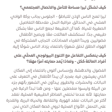
كيف تشكّل تيرا مساحة للتأمل والاتصال المجتمعي؟
تيرا تمنح الناس الإذن للتباطؤ - الجلوس بجانب بركة الوادي،
المشي في الحدائق، مراقبة النحل، ملاحظة التفاصيل
الصغيرة للحياة. كما أن الطبيعة تجمع الناس معًا بشكل
طبيعي جدًا. تستكشف العائلات معًا، ويصبح الأطفال
فضوليين، ويبدأ الغرباء المحادثات. التجارب المشتركة في
الهواء الطلق تخلق شعورًا بالانتماء يزداد الناس شوقًا إليه.
كيف ينعكس التفاعل مع التنوع البيولوجي المحلّي على
أفراد العائلة ككل - ولماذا يُعد حمايته أمرًا مهمًا؟
الفضول، والدهشة، وإحساس أقوى بالانتماء إلى المكان
الذي يعيشون فيه. بمجرد أن يبدأ الأطفال في التعرف على
النباتات، والحشرات، والطيور، يبدأون في الشعور بأنهم جزء
من البيئة وليسوا منفصلين عنها - ومن هنا تبدأ الرغبة في
حمايتها. لأنه عندما تختفي المناظر الطبيعية المحلية، نفقد
أكثر من النباتات: نفقد الهوية، والثقافة، والحياة البرية، والقدرة
على التحمل. الأنواع المحلية تروي قصة المكان الذي نحن