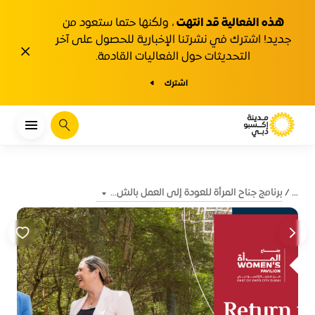
هذه الفعالية قد انتهت
، ولكنها حتما ستعود من
جديد! اشترك في نشرتنا الإخبارية للحصول على آخر
1y.close
التحديثات حول الفعاليات القادمة.
اشترك
يبحث
برنامج جناح المرأة للعودة إلى العمل بالش...
...