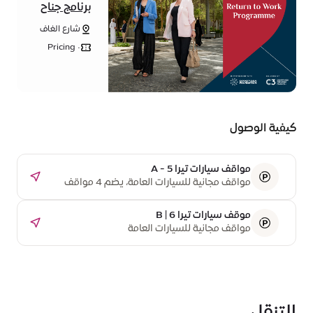
برنامج جناح
المرأة للعودة
شارع الغاف
إلى العمل
وشارع الغروب
Pricing •
بالشراكة مع
Free
HSBC
كيفية الوصول
مواقف سيارات تيرا A - 5
مواقف مجانية للسيارات العامة، يضم 4 مواقف
مخصصة لذوي أصحاب الهمم
موقف سيارات تيرا B | 6
مواقف مجانية للسيارات العامة
التنقل