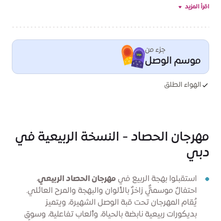
الربيعية وأجواء المرح والفرح، تحصل مع عائلتك على ذكريات
اقرأ المزيد
لا تنسى. فصل الربيع يحتفي بالجميع، وساحة الوصل تحتفي
بالربيع، حيث لكل مناسبة احتفال
جزء من
موسم الوصل
الهواء الطلق
مهرجان الحصاد - النسخة الربيعية في
دبي
استقبلوا بهجة الربيع في
مهرجان الحصاد الربيعي
،
احتفالٌ موسميٌّ زاخرٌ بالألوان والبهجة والمرح العائلي.
يُقام المهرجان تحت قبة الوصل الشهيرة، ويتميز
بديكورات ربيعية نابضة بالحياة، وألعاب تفاعلية، وسوقٍ