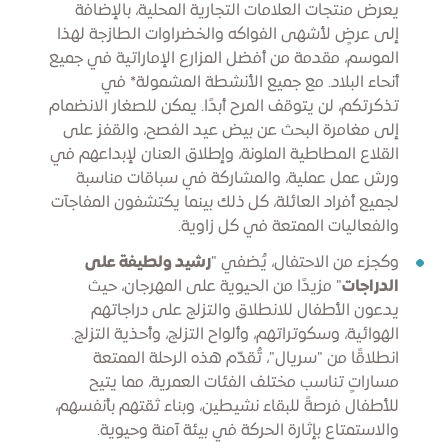
يعرض منتجات العلامات التجارية المحلية، بالإضافة
إلى عرضٍ لأشهى الفواكه والخضراوات الطازجة لهذا
الموسم، مقدمة من أفضل المزارع الإماراتية في جميع
أنحاء البلاد. مع جميع الأنشطة المشمولة* في
تذكرتكم، لن يتوقف المرح أبدًا. يمكن للصغار الانضمام
إلى مغامرة البحث عن بيض عيد الفصح، والقفز على
القلاع المطاطية الملونة، وإطلاق العنان لإبداعهم في
ورش عمل عملية، والمشاركة في سباقات مناسبة
لجميع أفراد العائلة، كل ذلك بينما يكتشفون المفاجآت
والفعاليات الممتعة في كل زاوية.
وكجزء من الاحتفال، يُضفي "
رشيد ولطيفة على
الدراجات
" مزيدًا من الحيوية على المهرجان، حيث
يدعون الأطفال للانطلاق والتزلج على دراجاتهم
الهوائية، وسكوتراتهم، وألواح التزلج، وأحذية التزلج.
انطلاقًا من "سريال"، تُقدّم هذه الرحلة الممتعة
مساراتٍ تناسب مختلف الفئات العمرية، مما يتيح
للأطفال فرصةً للبقاء نشيطين، وبناء ثقتهم بأنفسهم،
والاستمتاع بإثارة الحركة في بيئة آمنة وحيوية.