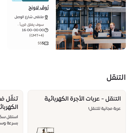
رُوڤ لاونج
ملتقى شارع الوصل
وشارع الأفق
سوف يغلق قريباً
•
16:00-00:00
(GMT+4)
$
$
$
التنقل
التنقل - عربات الأجرة الكهربائية
تنقّل ف
الكهربائ
عربة مجانية للتنقل!
استقل سكوتر
بسرعة وسه