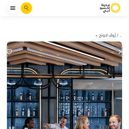
يبحث
رُوڤ لاونج
...