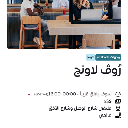
وجهات المطاعم
لاونج
رُوڤ لاونج
سوف يغلق قريباً
•
16:00-00:00
(GMT+4)
$
$
$
ملتقى شارع الوصل وشارع الأفق
عالمي