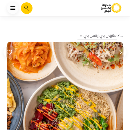
يبحث
مقهى بي إكس بي
...