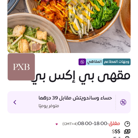
وجهات المطاعم
المقاهي
مقهى بي إكس بي
حساء وساندويتش مقابل 39 درهما
متوفر يوميًا
مغلق
•
08:00-18:00
(GMT+4)
$
$
$