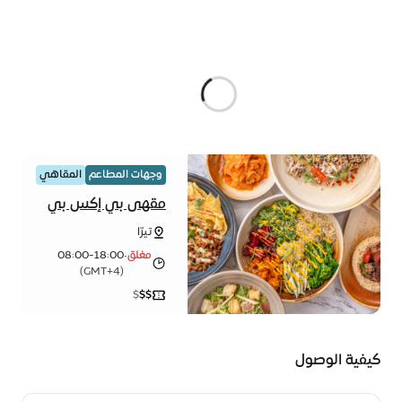
وجهات المطاعم
المقاهي
مقهى بي إكس بي
تيرّا
مغلق
•
08:00-18:00
(GMT+4)
$
$
$
كيفية الوصول