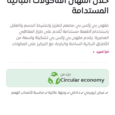
خلال أشهى المأكولات النباتية
المستدامة
مقهى بي إكس بي مصمم لتعزيز وتنشيط الجسم والعقل،
باستخدام أطعمة مستدامة تُقدم على طراز المقاهي
العصرية. يقدم مقهى بي إكس بي تشكيلة واسعة من
الأطباق النباتية الساخنة والباردة، مع التركيز على المكونات
التي تعزز الصحة. أما جناحه على السطح فيفتح أبوابه يوميًا
اقرأ المزيد
خلال فصل الشتاء للمناسبات الخاصة والفطور المتأخر، ويوفر
إطلالات رائعة على المدينة.
جزء من
Circular economy
عرض ترويجي
داخلي
وجهة عائلية
مناسبة لأصحاب الهمم