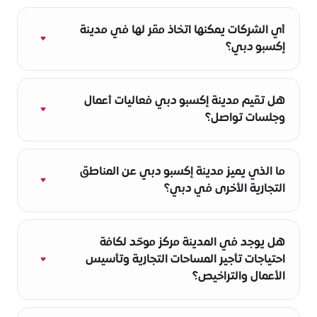
أي الشركات يمكنها اتخاذ مقر لها في مدينة
إكسبو دبي؟
ترحب مدينة إكسبو دبي بالشركات من مختلف
الأحجام، ويضم مجتمع أعمالها شركات عالمية كبرى،
هل تقيم مدينة إكسبو دبي فعاليات أعمال
ومؤسسات صغيرة ومتوسطة، وشركات ناشئة،
وجلسات تواصل؟
وروّاد أعمال، إضافة إلى هيئات حكومية، ومؤسسات
تعليمية، وشركات بحث وتطوير، والمزيد.
نعم. في منظومة أعمالنا متعددة الأطراف، يمكنك
الاستفادة من مجموعة متنوعة من فعاليات الأعمال
ما الذي يميز مدينة إكسبو دبي عن المناطق
على مدار العام، بما فيها المؤتمرات والمعارض
التجارية الأخرى في دبي؟
المحلية والدولية وورش العمل وجلسات التواصل،
إضافة إلى فرصة التفاعل مباشرة مع الشركات
مدينة إكسبو دبي ليست منطقة تجارية فحسب، إنها
الأخرى في مجتمعنا.
منطقة اجتماعية مركزية مصمّمة وفق مبادئ
هل يوجد في المدينة مركز موحّد لكافة
الاستدامة والرفاهية. وهي مجتمع متكامل للعمل
احتياجات تأجير المساحات التجارية وتأسيس
والعيش والترفيه، تتوفر فيه كافة الاحتياجات
الأعمال والتراخيص؟
اليومية على بُعد 15 دقيقة سيراً أو على الدراجة.
نعم. يوفر مركز خدمة العملاء في مدينة إكسبو