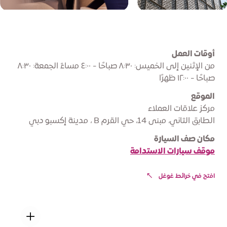
أوقات العمل
من الإثنين إلى الخميس: ٨:٣٠ صباحًا - ٤:٠٠ مساءً الجمعة: ٨:٣٠
صباحًا - ١٢:٠٠ ظهرًا
الموقع
مركز علاقات العملاء
الطابق الثاني، مبنى 14، حي القرم B ، مدينة إكسبو دبي
مكان صف السيارة
موقف سيارات الاستدامة
افتح في خرائط غوغل