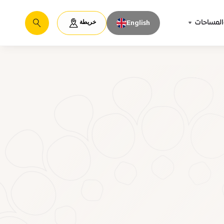
خريطة
المساحات
English
يبحث