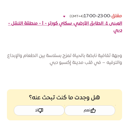
مغلق
•
17:00-23:00
(GMT+4)
المبنى 1، الطابق الأرضي، سكاي كورتر - أ - منطقة التنقل -
دبي
وجهة ثقافية نابضة بالحياة تمزج بسلاسة بين الطعام والإبداع
والترفيه – في قلب مدينة إكسبو دبي.
هل وجدت ما كنت تبحث عنه؟
نعم
لا