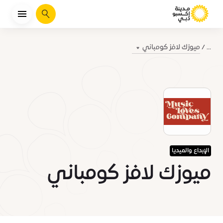
يبحث
ميوزك لافز كومباني
...
الإبداع والميديا
ميوزك لافز كومباني