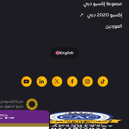
مجموعة إكسبو دبي
إكسبو 2020 دبي
الموردين
English
youtube
linkedin
facebook
x
instagram
tiktok
مدينة إكسبودبي.
جميع الحقوق م