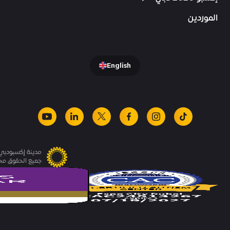
الموردين
English
youtube
linkedin
facebook
x
instagram
tiktok
مدينة إكسبودبي.
جميع الحقوق م