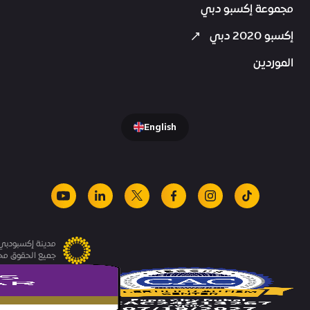
مجموعة إكسبو دبي
إكسبو 2020 دبي
الموردين
English
youtube
linkedin
facebook
x
instagram
tiktok
مدينة إكسبودبي.
جميع الحقوق م