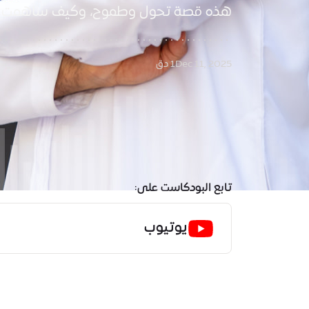
هذه قصة تحول وطموح، وكيف ساهمت ال
Dec 11, 2025
1 دق
تابع البودكاست على:
يوتيوب