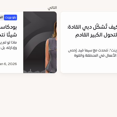
التالي
بلو برينت
ال
است | الحلقة 9: كيف تُشكّل دبي القادة:
حول الكبير القادم
شيئًا نت
ماذا لو لم ي
وإدارته، بل
ينت"، نتحدث مع سيما فيد، إحدى
السؤال
الأعمال في المنطقة والقوة
عة "أباريل".
an 6, 2026