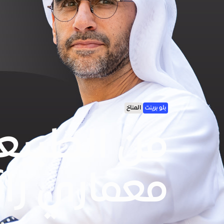
بلو برينت
المناخ
من الطبيعة
معماري رائد