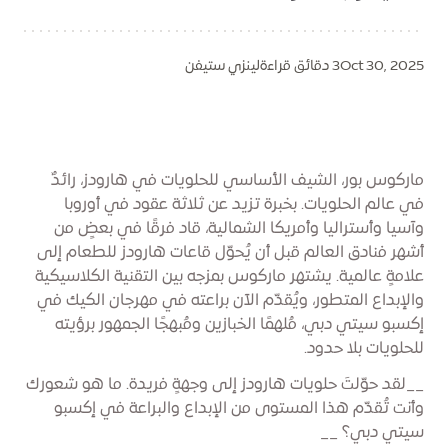
Oct 30, 2025
3 دقائق قراءة
لينزي ستيفن
ماركوس بور، الشيف الأساسي للحلويات في هارودز، رائدٌ
في عالم الحلويات. بخبرة تزيد عن ثلاثة عقود في أوروبا
وآسيا وأستراليا وأمريكا الشمالية، قاد فرقًا في بعضٍ من
أشهر فنادق العالم قبل أن يُحوّل قاعات هارودز للطعام إلى
علامةٍ عالمية. يشتهر ماركوس بمزجه بين التقنية الكلاسيكية
والإبداع المتطور، ويُقدّم الآن براعته في مهرجان الكيك في
إكسبو سيتي دبي، مُلهمًا الخبازين ومُبهجًا الجمهور برؤيته
للحلويات بلا حدود.
__لقد حوّلتَ حلويات هارودز إلى وجهةٍ فريدة. ما هو شعورك
وأنت تُقدّم هذا المستوى من الإبداع والبراعة في إكسبو
سيتي دبي؟ __