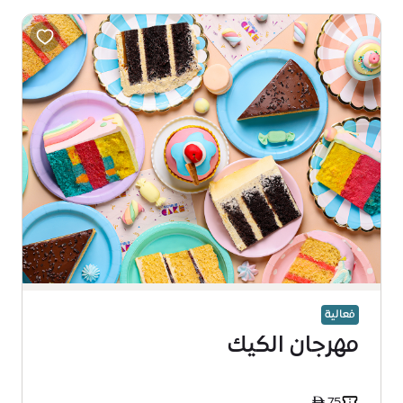
فعالية
مهرجان الكيك
ê 75