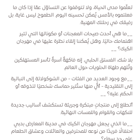
تعلّموا مدى الحياة، ولا تتوقفوا عن التساؤل عمّا إذا كان ما
فعلتموه بالأمس يُمكن تحسينه اليوم. الطموح ليس غاية، بل
رفيقك في رحلتك المهنية.
__ما هي أحدث صيحات المعجنات أو مكوناتها التي تثير
اهتمامك حاليًا، وهل يُمكننا إلقاء نظرة عليها في مهرجان
الكيك؟ __
بلا شك، الفستق الحلبي. إنه فاكهةٌ آسرةٌ تأسر المستهلكين
وتُلهم طهاة الحلويات حول العالم.
__مع وجود العديد من الفئات - من الشوكولاتة إلى النباتية
إلى التقليدية - أيٌّ منها ستُثير حماسك شخصيًا لتذوقه أو
الحكم عليه؟ __
أتطلع إلى منتجاتٍ مبتكرة وجريئة تستكشف أساليب جديدة
للنكهات والقوام واللمسات النهائية.
__ما الذي يجعل مهرجان الكيك في مدينة المعارض بدبي
احتفالًا فريدًا من نوعه للمحترفين والعائلات وعشاق الطعام
على حدٍ سواء؟ __