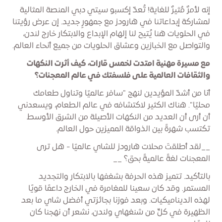
إنه لأمرٌ مُثيرٌ للغاية! تُعدّ إكسبو سيتي دبي المنصة المثالية
لمشاركة إبداعاتنا في هارودز مع جمهورٍ جديد. إن عرض رؤيتنا
في الحلويات هنا يُتيح لنا إلهام الإبداع والابتكار خارج لندن،
والتواصل مع الخبازين وعشاق الحلويات من جميع أنحاء العالم.
مع مسيرة مهنية امتدت لخمس قارات، كيف أثرت النكهات
والثقافات العالمية على فلسفتك في عالم المعجنات؟
أنا من أشدّ المؤيدين لنهج "سافر عالميًا وتناول طعامك
محليًا". هناك الكثير لاكتشافه في عالم الطعام، ويسعدني
أن أرى أن العديد من النكهات الأصيلة من الشرق الأوسط
تكتسب شهرةً بين الذواقة المميزين حول العالم.
__لقد أطلقتَ محلات هارودز للشاي عالميًا - هل ترى
المعجنات لغةً عالميةً بحق؟ __
بالتأكيد. تتميز هذه الحرفة بشغفها بالابتكار والتجديد
المستمر. وقد كان سعينا للمغامرة في الخارج داعمًا قويًا
لهذه الديناميكيات. وبعد فوزنا بجائزتي أفضل شاي ما بعد
الظهيرة في كلٍّ من شنغهاي ولندن، نشعر أن نهجنا كان