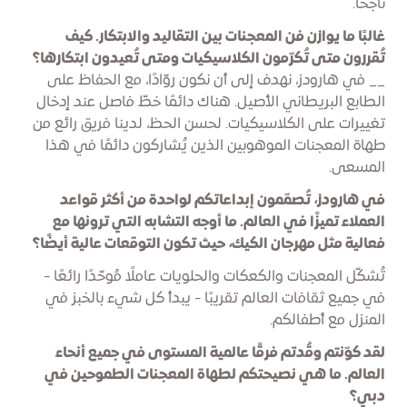
ناجحًا.
غالبًا ما يوازن فن المعجنات بين التقاليد والابتكار. كيف
تُقررون متى تُكرّمون الكلاسيكيات ومتى تُعيدون ابتكارها؟
__ في هارودز، نهدف إلى أن نكون روّادًا، مع الحفاظ على
الطابع البريطاني الأصيل. هناك دائمًا خطّ فاصل عند إدخال
تغييرات على الكلاسيكيات. لحسن الحظ، لدينا فريق رائع من
طهاة المعجنات الموهوبين الذين يُشاركون دائمًا في هذا
المسعى.
في هارودز، تُصمّمون إبداعاتكم لواحدة من أكثر قواعد
العملاء تميزًا في العالم. ما أوجه التشابه التي ترونها مع
فعالية مثل مهرجان الكيك، حيث تكون التوقعات عالية أيضًا؟
تُشكّل المعجنات والكعكات والحلويات عاملًا مُوحّدًا رائعًا -
في جميع ثقافات العالم تقريبًا - يبدأ كل شيء بالخبز في
المنزل مع أطفالكم.
لقد كوّنتم وقُدتم فرقًا عالمية المستوى في جميع أنحاء
العالم. ما هي نصيحتكم لطهاة المعجنات الطموحين في
دبي؟