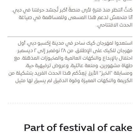
كنتُ أنتظر منذ فترةٍ لأرى منصةً أكبر تُجسّد حرفتنا في دبي.
أنا متحمسٌ لدعم هذا المسعى وللمساهمة في صياغة
الحدث الافتتاحي.
استعدوا لمهرجان كيك ساحر في مدينة إكسبو دبي، أول
مهرجان للكيك على الإطلاق، من ٢٨ نوفمبر إلى ٢ ديسمبر:
احتفال بالإبداع والنكهات العالمية والمخبوزات المذهلة. مع
طهاة مشهورين، ومتعة عائلية، وعروض ترفيهية حية،
ومسابقة "الخبز" الأبرز، يَعِدُكم هذا الحدث الفريد بتشكيلة من
الكريمة والنكهات المميزة وقوة الدقيق لم يسبق لها مثيل
Part of festival of cake