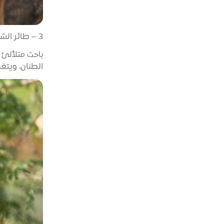
3 – طائر الشمس الأرجواني
باحث متلألئ ع
الطنان، ويتغذ