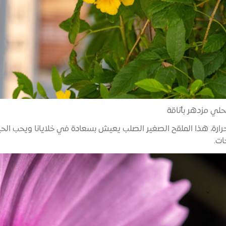
حرارة، هذا الملقح الصغير الصلب يعيش بسعادة في خلايانا ويحب الح
ات.