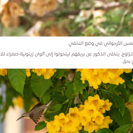
زاوج، يتخلى الذكور عن بريقهم ليتحولوا إلى ألوان زيتونية-صفراء للا
 بحق.