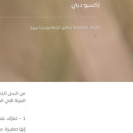
إكسبو دبي.
Oct 10, 2025
3 دقائق قراءة
جورجينا بيريرا
من النحل الذي
المرنة هي ال
.
1 – تعرّف على نحل العسل العربي الأحمر القزم
إنها صغيرة، م