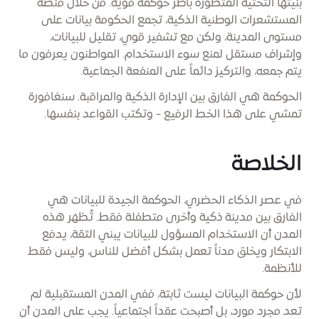
بنيتها التحتية المتطورة بأطر حوكمة قوية. من خلال منصة
المستشعرات الوطنية الذكية، تجمع الحكومة بيانات على
مستوى المدينة، ولكن مع تشفير قوي، تقليل للبيانات،
وإشراف مستقل لمنع سوء الاستخدام. المواطنون يعرفون ما
يتم جمعه، والتركيز دائماً على المنفعة الجماعية.
الحوكمة هي الفارق بين الإدارة الذكية والمراقبة. سنغافورة
تمشي على هذا الخط الرفيع - وتكتب القواعد بنفسها.
الخلاصة
في عصر الذكاء الحضري، الحوكمة الجيدة للبيانات هي
الفارق بين مدينة ذكية وأخرى متطفلة فقط. تُظهر هذه
المدن أن الاستخدام المسؤول للبيانات يبني الثقة، يدفع
الابتكار ويخلق مدناً تعمل بشكل أفضل للناس، وليس فقط
للأنظمة.
لأن حوكمة البيانات ليست ثابتة، ففي المدن المستقبلية لم
تعد مجرد مورد، بل أصبحت عقداً اجتماعياً. يجب على المدن أن