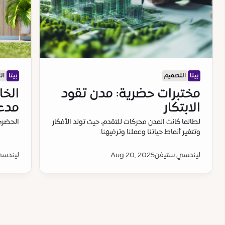
بيتا
التصميم
بيتا
ال
مختبرات حضرية: مدن تقود
الخا
الابتكار
مدعو
لطالما كانت المدن محركات للتقدم، حيث تولد الأفكار
الحضري
وتتغير أنماط حياتنا وعملنا وترفيهنا.
ليندسي ستيفن
Aug 20, 2025
ليندسي