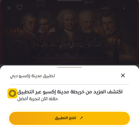
ترفيه
فعالية
تطبيق مدينة إكسبو دبي
أوركسترا فردوس تقدم الكلاسيكيات العالمية
اكتشف المزيد من خريطة مدينة إكسبو عبر التطبيق
Price • 75 درهم إماراتي
حمّله الآن لتجربة أفضل.
20 شارع الشروق - حي الوحدة ب - مدينة إكسبو دبي - دبي
افتح التطبيق
اشترِ الآن