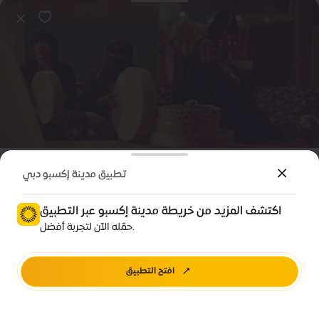
ترفيه
فعالية
تطبيق مدينة إكسبو دبي
فيلم - حد التار
اكتشف المزيد من خريطة مدينة إكسبو عبر التطبيق
Price •
حمّله الآن لتجربة أفضل.
B بيت الفن - الوحدة 20، حي الوحدة - منطقة الفرص
افتح التطبيق
احجز مقعدك