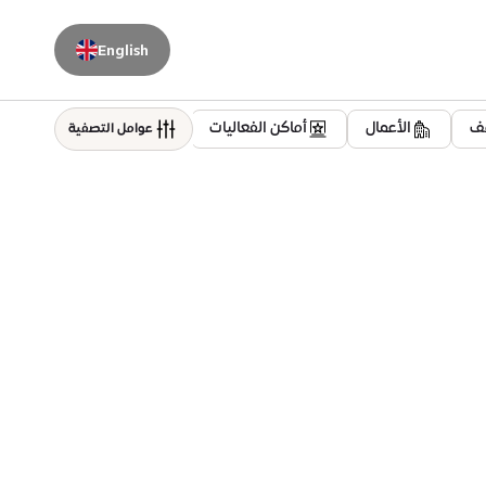
English
قف
الأعمال
أماكن الفعاليات
سكني
العافية
عوامل التصفية